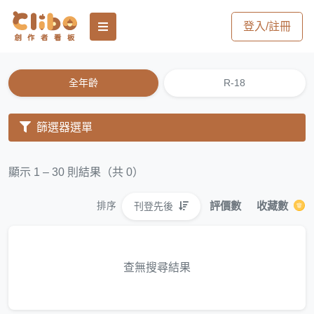
登入/註冊
全年齡
R-18
篩選器選單
顯示 1 – 30 則結果（共 0）
評價數
收藏數
刊登先後
排序
查無搜尋結果