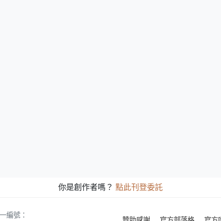
你是創作者嗎？
點此刊登委託
 統一編號：
贊助感謝
官方部落格
官方