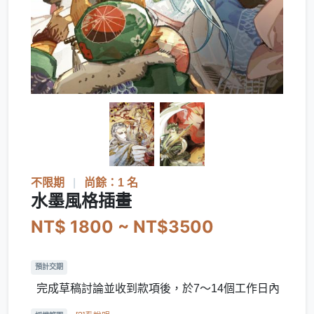
不限期
|
尚餘：1 名
水墨風格插畫
NT$ 1800 ~ NT$3500
預計交期
完成草稿討論並收到款項後，於7～14個工作日內