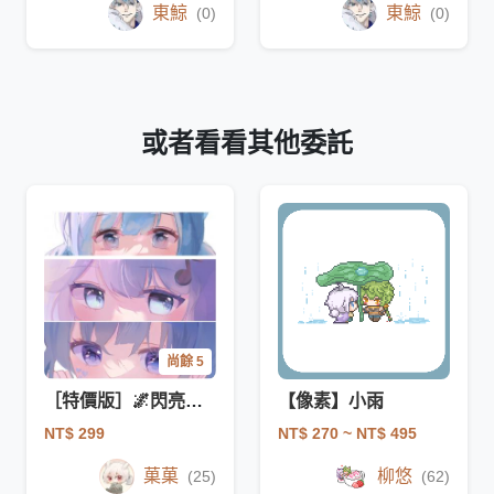
東鯨
東鯨
(0)
(0)
或者看看其他委託
尚餘 5
［特價版］🌌閃亮亮眼睛條🌌
【像素】小雨
NT$ 299
NT$ 270
~ NT$ 495
菓菓
柳悠
(25)
(62)