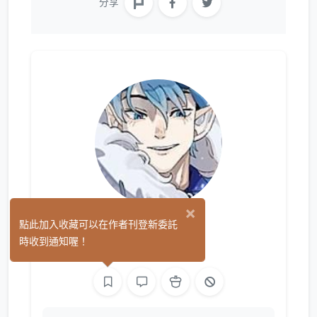
分享
×
東鯨
點此加入收藏可以在作者刊登新委託
(0)
時收到通知喔！
繪圖