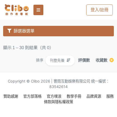
登入/註冊
篩選器選單
顯示 1 – 30 則結果（共 0）
評價數
收藏數
刊登先後
排序
Copyright © Clibo 2026 | 響雨互動娛樂有限公司 統一編號：
83542614
贊助感謝
官方部落格
官方噗浪
教學手冊
品牌資源
服務
條款與隱私權政策