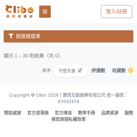
登入/註冊
篩選器選單
顯示 1 – 30 則結果（共 0）
評價數
收藏數
刊登先後
排序
Copyright © Clibo 2026 | 響雨互動娛樂有限公司 統一編號：
83542614
贊助感謝
官方部落格
官方噗浪
教學手冊
品牌資源
服務
條款與隱私權政策