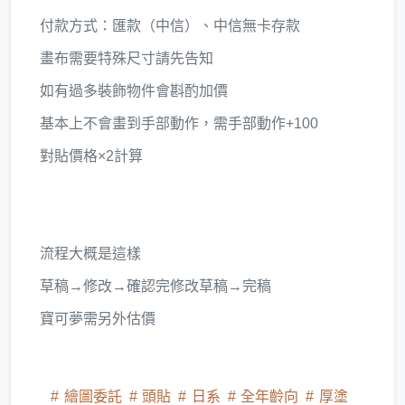
付款方式：匯款（中信）、中信無卡存款
畫布需要特殊尺寸請先告知
如有過多裝飾物件會斟酌加價
基本上不會畫到手部動作，需手部動作+100
對貼價格×2計算
流程大概是這樣
草稿→修改→確認完修改草稿→完稿
寶可夢需另外估價
繪圖委託
頭貼
日系
全年齡向
厚塗