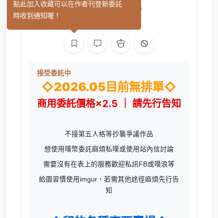
上好美盤
點此加入收藏可以在作者刊登新委託
(13)
時收到通知喔！
繪圖
L2D 模型
接受委託中
◇2026.05目前無排單◇
商用委託價格×2.5 ｜ 請先行告知
不接第五人格等抄襲爭議作品
想使用噗幣委託麻煩私噗或使用站內信討論
需要沒有在表上的服務歡迎私訊FB或噗浪等
給圖習慣使用imgur，若需其他途徑麻煩先行告
知