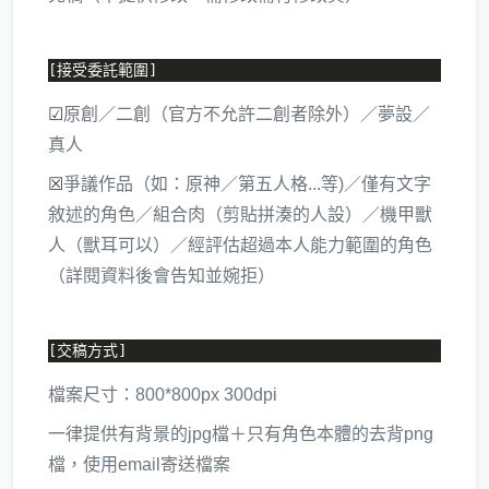
☑
原創／二創（官方不允許二創者除外）／夢設／
真人
☒
爭議作品（如：原神／第五人格...等)／僅有文字
敘述的角色／組合肉（剪貼拼湊的人設）／機甲獸
人（獸耳可以）／經評估超過本人能力範圍的角色
（詳閱資料後會告知並婉拒）
檔案尺寸：800*800px 300dpi
一律提供有背景的jpg檔＋只有角色本體的去背png
檔，使用email寄送檔案