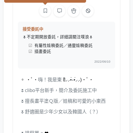
接受委託中
🌷不定期開放委託，詳細請關注噗浪🌷
有屬性娃稿委託／通靈娃稿委託
插畫委託
2022/06/10
。 ・ﾟ・
嗨！我是東
ჱ̒⸝⸝•̀֊•́⸝⸝)
・ﾟ・
🌷clibo平台新手，簡介及委託施工中
🌷擅長畫平塗Ｑ版／娃稿和可愛的小東西
🌷舒適圈是少年少女以及韓國人（？）