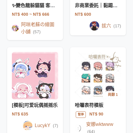
✨變色龍躲貓貓 客製化小人✨
非商業委託｜黏踢踢沙發！
NT$ 400
~ NT$ 666
NT$ 600
阿咪老蘇の繪圖
拔六
(17)
小舖
(57)
尚餘 1
[模板]可爱玩偶摇摇乐
哈囉表符模板
NT$ 635
NT$ 90
暫停
安娜wktwww
LucykY
(7)
(64)