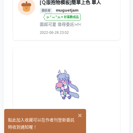
[Ｑ版抱物模板]簡單上色 單人
muguetjam
委託者
(n╹ω╹)η ♥ 好喜歡成品
圖超可愛 值得委託>//<
2022-06-28 23:02
×
東
點此加入收藏可以在作者刊登新委託
(2)
時收到通知喔！
繪圖