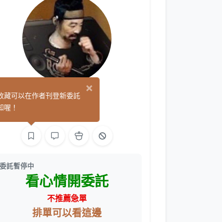
×
阿巧
收藏可以在作者刊登新委託
(14)
知喔！
繪圖
委託暫停中
看心情開委託
不推薦急單
排單可以看這邊