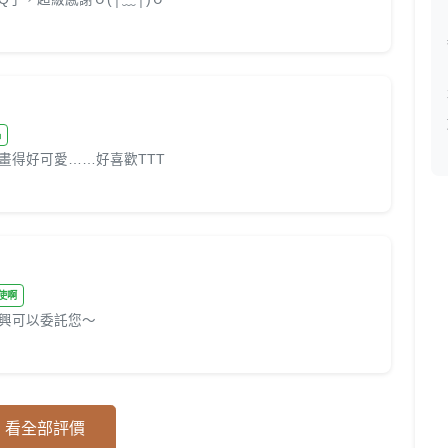
品
畫得好可愛……好喜歡TTT
 是天使啊
興可以委託您～
看全部評價