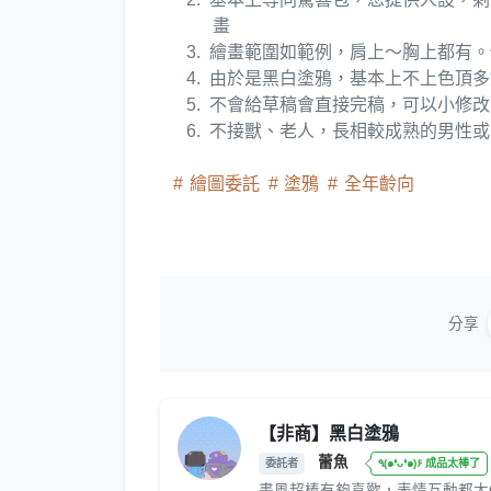
畫
繪畫範圍如範例，肩上～胸上都有。
由於是黑白塗鴉，基本上不上色頂多
不會給草稿會直接完稿，可以小修改
不接獸、老人，長相較成熟的男性或
繪圖委託
塗鴉
全年齡向
分享
【非商】黑白塗鴉
蕾魚
委託者
٩(๑❛ᴗ❛๑)۶ 成品太棒了
畫風超棒有夠喜歡，表情互動都太Q