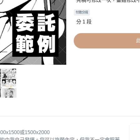
完稿可修改一次，畫錯修改
付款分段
分 1 段
500或1500x2000
的由我自己發揮。您可以許願內容，但我不一定會照著