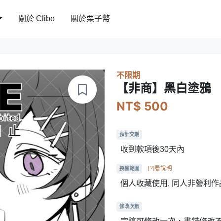
關於 Clibo
關於栗子幣
不限期
【非商】黑白塗鴉
NT$ 500
預計交期
收到款項後30天內
[?]看說明
授權範圍
個人收藏使用, 同人非營利作
修改次數