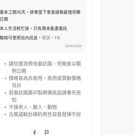
基本工期30天，排單當下會直接報最慢完稿
日期
本人生活較忙碌，只有周末能畫委託
聯絡可使用站內訊息、
噗浪
、
FB
2024/12/29
請勿擅自修改委託圖，完稿會以範
例公開
價格皆為非商用，商用或買斷價格
另計
若委託圖要印製周邊商品請事先告
知
不接老人、獸人、動物
古風或較壯碩的男性容易發揮不好