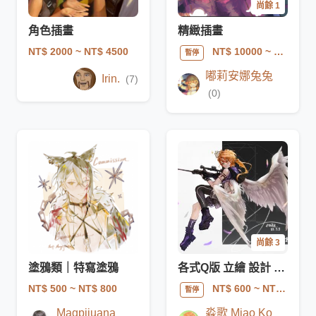
尚餘 1
角色插畫
精緻插畫
NT$ 2000
~ NT$ 4500
NT$ 10000
~ NT$ 25000
暫停
嘟莉安娜兔兔
Irin.
(7)
(0)
尚餘 3
塗鴉類｜特寫塗鴉
各式Q版 立繪 設計 插圖委託 (可商議商用)
NT$ 500
~ NT$ 800
NT$ 600
~ NT$ 3000
暫停
Magpijuana
淼歌 Miao Ko