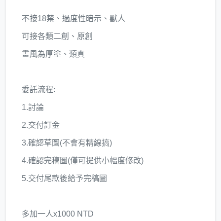
不接18禁、過度性暗示、獸人
可接各類二創、原創
畫風為厚塗、類真
委託流程:
1.討論
2.交付訂金
3.確認草圖(不會有精線搞)
4.確認完稿圖(僅可提供小幅度修改)
5.交付尾款後給予完稿圖
多加一人x1000 NTD