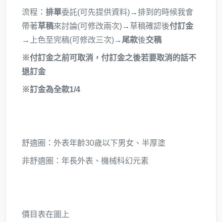
流程：
排單
委託(可先提供資料)→排到的時候我會
帶著
草稿
來討論(可修改兩次)→草稿確認後
付訂金
→
上色至完稿(可修改三次)→
尾款
後
交稿
※付訂金之前可取消，付訂金之後若要取消的話不
退訂金
※訂金為全款1/4
舒適圈：外表年齡30歲以下男女、半厚塗
非舒適圈：年長外表、機械科幻元素
價目表在圖上