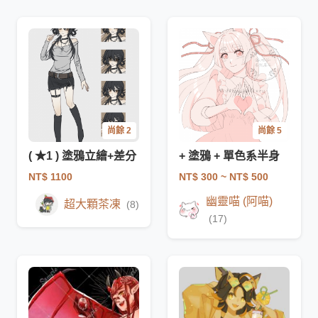
尚餘 2
尚餘 5
( ★1 ) 塗鴉立繪+差分
+ 塗鴉 + 單色系半身
NT$ 1100
NT$ 300
~ NT$ 500
幽靈喵 (阿喵)
超大顆茶凍
(8)
(17)