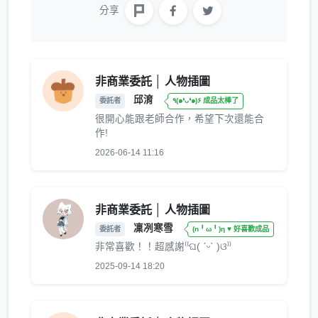
分享
非商業委託 │ 人物插圖
邱淯
委託者
٩(๑❛ᴗ❛๑)۶ 成品太棒了
很開心能跟老師合作，希望下次還能合
作!
2026-06-14 11:16
非商業委託 │ 人物插圖
凜冽寒雪
委託者
(n╹ω╹)η ♥ 好喜歡成品
非常喜歡！！超感謝⁽⁠⁽⁠ଘ⁠(⁠ ⁠ˊ⁠ᵕ⁠ˋ⁠ ⁠)⁠ଓ⁠⁾⁠⁾
2025-09-14 18:20