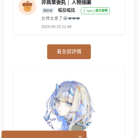
非商業委託 │ 人物插圖
呱拉呱拉
委託者
(˚ ˃̣̣̥ω˂̣̣̥ ) 是天使啊
女神太會了😭❤️❤️❤️
2025-05-25 21:48
看全部評價
×