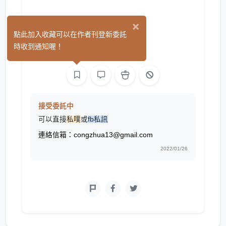
×
蔥抓加蛋
點此加入收藏可以在作者刊登新委託
(0)
時收到通知喔！
繪圖
接受委託中
可以直接
私噗
或
fb私訊
連絡信箱：congzhua13@gmail.com
2022/01/26