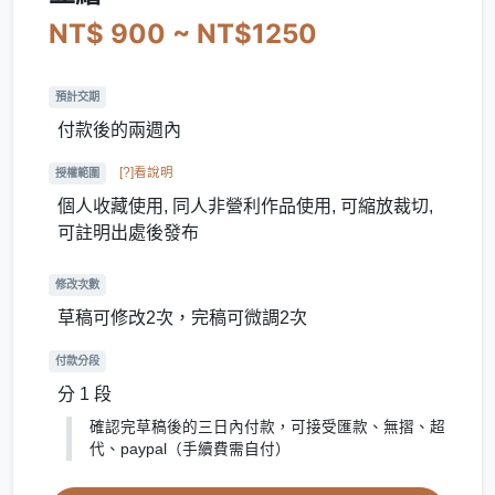
NT$ 900 ~ NT$1250
預計交期
付款後的兩週內
[?]看說明
授權範圍
個人收藏使用, 同人非營利作品使用, 可縮放裁切,
可註明出處後發布
修改次數
草稿可修改2次，完稿可微調2次
付款分段
分 1 段
確認完草稿後的三日內付款，可接受匯款、無摺、超
代、paypal（手續費需自付）