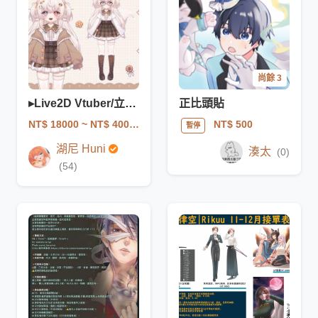
尚餘 3
▸Live2D Vtuber/立繪/角色設計/拆件7月後
正比頭貼
NT$ 18000
~ NT$ 40000
NT$ 500
暫停
湖尼 Huni
湊太
(0)
(54)