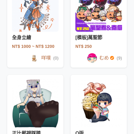
全身立繪
[模板]萬聖節
NT$ 1000
~ NT$ 1200
NT$ 250
咩噗
むめ
(0)
(9)
正比鄙視踩踏
Q版