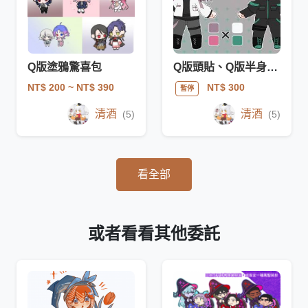
Q版塗鴉驚喜包
Q版頭貼、Q版半身、Q版全身
NT$ 200
~ NT$ 390
NT$ 300
暫停
清酒
清酒
(5)
(5)
看全部
或者看看其他委託