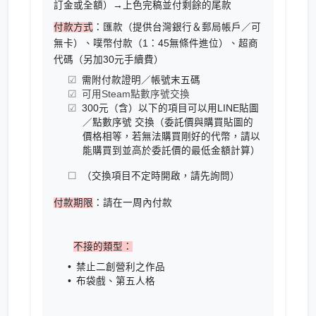
訂金或全額）→上色完稿並付剩餘的尾款
付款方式
：匯款（提供台灣銀行＆郵局帳戶／可
無卡）、噗幣付款（1：45無條件進位）、超商
代碼（另加30元手續費）
需附付款證明／帳號末五碼
可用Steam點數序號交換
300元（含）以下的項目可以用LINE貼圖
／點數序號 交換（委託價與購買貼圖的
價格相等，若無法購買剛好的代幣，請以
能購買到並高於委託價的最低金額計算）
（交換項目不定時開啟，請先詢問）
付款期限
：請在一周內付款
不接的類型：
禁止二創營利之作品
布袋戲、第五人格