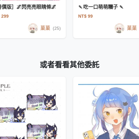
特價版］🌌閃亮亮眼睛條🌌
🍡吃一口萌萌糰子 🍡
 299
NT$ 99
菓菓
菓菓
(25)
或者看看其他委託