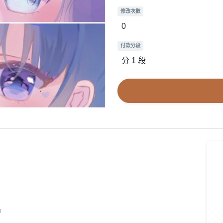
修改次數
0
付款分段
分 1 段
品