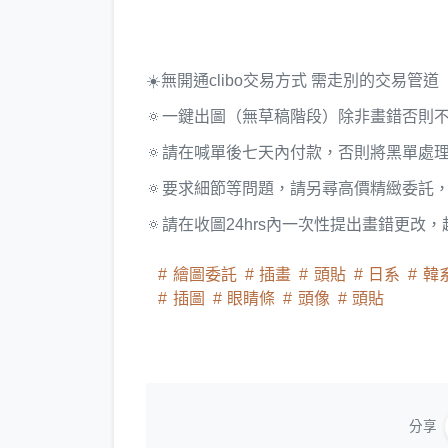
☀️無開通clibo交易方式 需走別的交易管
🔅一鍵出圖（無草稿階段）除非畫錯否則
🔅請在喊單後七天內付款，否則將黑單處
🔅要求細節等問題，請另尋高價精緻委託
🔅請在收圖24hrs內一次性提出畫錯更改
繪圖委託
插畫
頭貼
日系
韓
插圖
眼睛條
頭像
頭貼
分享