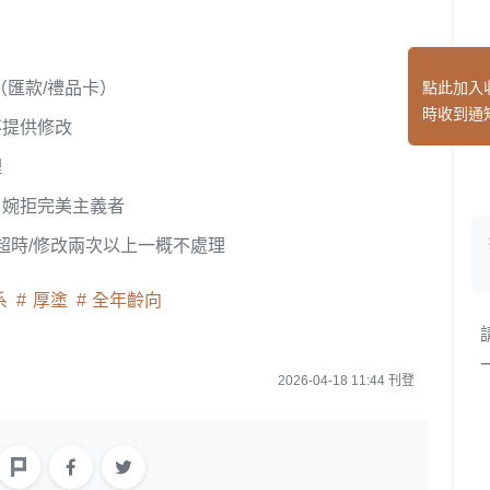
點此加入
道（匯款/禮品卡）
時收到通
不提供修改
理
，婉拒完美主義者
，超時/修改兩次以上一概不處理
系
厚塗
全年齡向
2026-04-18 11:44 刊登