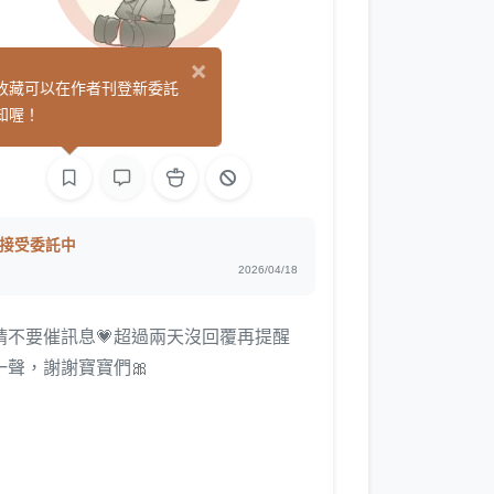
×
菓菓
收藏可以在作者刊登新委託
(25)
知喔！
繪圖
接受委託中
2026/04/18
請不要催訊息💗超過兩天沒回覆再提醒
一聲，謝謝寶寶們🎀