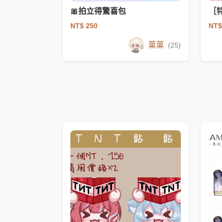
🎀拍立得驚喜包
［
NT$ 250
NT$
菓菓
(25)