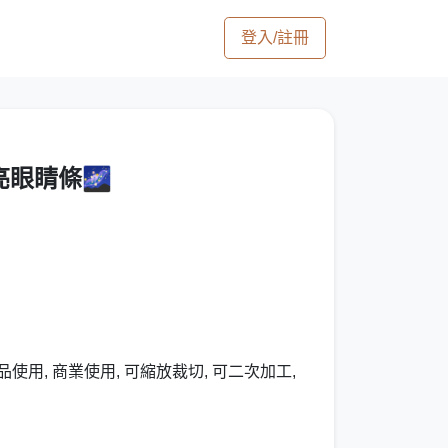
登入/註冊
亮眼睛條🌌
使用, 商業使用, 可縮放裁切, 可二次加工,