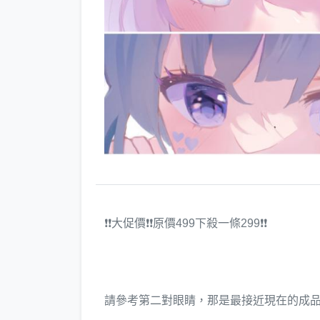
❗️❗️大促價❗️❗️原價499下殺一條299❗️❗️
請參考第二對眼睛，那是最接近現在的成