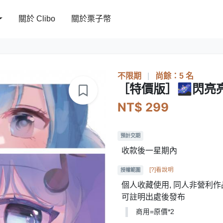
關於 Clibo
關於栗子幣
不限期
|
尚餘：5 名
［特價版］🌌閃亮
NT$ 299
預計交期
收款後一星期內
[?]看說明
授權範圍
個人收藏使用, 同人非營利作品
可註明出處後發布
商用=原價*2