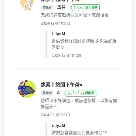
玉井
委託者
(˚ ˃̣̣̥ω˂̣̣̥ ) 是天使啊
完成的速度超級快又可愛，感謝接委
2024-12-07 03:31
LilyaM
提供資料詳細討論順暢 謝謝委託及
喜愛☺️
2024-12-07 07:28
像素┃悠閒下午茶⋄
A
委託者
(灬╹ω╹灬) 感謝您
繪師溫柔好溝通，成品也很棒，以後有需
要還來～
2024-03-07 22:01
LilyaM
謝謝您喜歡這系列像素作品^^