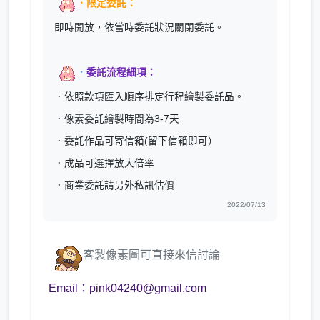
．限定委託：
即時開放，依當時委託狀況關閉委託。
．
委託流程細項：
．依照款項匯入順序排定行程繪製委託品。
．像素委託繪製時間為3-7天
．委託作品可寄信箱(留下信箱即可）
．成品可選擇放大倍率
．商業委託請另外私訊估價
2022/07/13
客製像素圖可直接來信討論
Email：pink04240@gmail.com