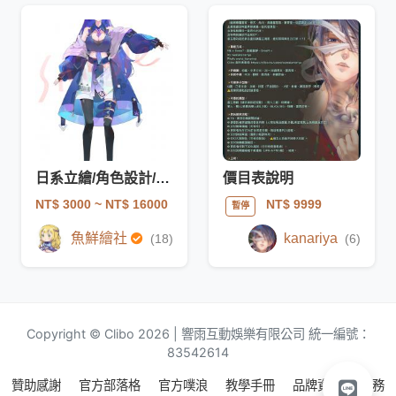
日系立繪/角色設計/V皮一條龍 [奶雞]
價目表說明
NT$ 3000
~ NT$ 16000
NT$ 9999
暫停
魚鮮繪社
kanariya
(18)
(6)
Copyright © Clibo 2026 | 響雨互動娛樂有限公司 統一編號：
83542614
贊助感謝
官方部落格
官方噗浪
教學手冊
品牌資源
服務