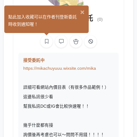
×
小玉矮瓜繪圖委託
點此加入收藏可以在作者刊登新委託
(0)
時收到通知喔！
繪圖
接受委託中
https://mikachuyuuu.wixsite.com/mika
詳細可看網站內價目表（有很多作品範例！）
這邊私訊很少看
幫我私訊DC或IG會比較快速喔！！
幾乎什麼都有接
詢價後再考慮也可以～問問不用錢！！！！