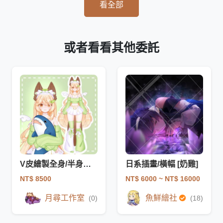
看全部
或者看看其他委託
V皮繪製全身/半身委託
日系插畫/橫幅 [奶雞]
NT$ 8500
NT$ 6000
~ NT$ 16000
月尋工作室
魚鮮繪社
(0)
(18)