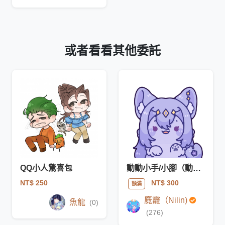
或者看看其他委託
QQ小人驚喜包
動動小手/小腳（動態委託）
NT$ 250
NT$ 300
額滿
麑龗（Nilin)
魚龍
(0)
(276)