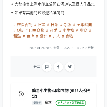
✦ 完稿後會上浮水印並公開在河道以及個人作品集
✦ 如果有其他問題歡迎私噗詢問
繪圖委託
插畫
日系
Q 版
全年齡向
Q版
印象食物
可愛
小生物
甜食
甜點
色塊
設計
非人
食物
2022-01-24 20:27 刊登
2022-11-05 21:08 更新
分享
簡易小生物+印象食物 (※非人形限
定)
宿本
委託者
(n╹ω╹)η ♥ 好喜歡成品