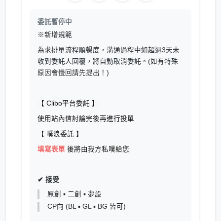
委託暫停中
※新增規範
為求排單流程順暢度，溝通過程中如超過3天未
收到委託人回覆，將自動取消委託。(如有特殊
原因會慢回請先提出！)
【 Clibo平台委託 】
使用站內信討論完後再進行投單
【 噗浪委託 】
填寫表單
後將由我方私噗給您
✔ 接受
原創 ▪ 二創 ▪ 夢設
CP向 (BL ▪ GL ▪ BG 皆可)