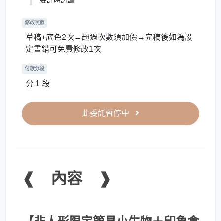
委託時討論
修改次數
草稿+底色2次→超過次數須加價→完稿後如為設
定畫錯可免費修改1次
付款分段
分 1 段
此委託暫停中
❰ 內容 ❱