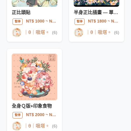
正比頭貼
半身正比插畫 — 單人 / 雙人
NT$ 1000
~ NT$ 1500
NT$ 1800
~ NT$ 5000
暫停
暫停
｜θ｜吸塔。
｜θ｜吸塔。
(6)
(6)
全身Ｑ版+印象食物
NT$ 2000
~ NT$ 5000
暫停
｜θ｜吸塔。
(6)