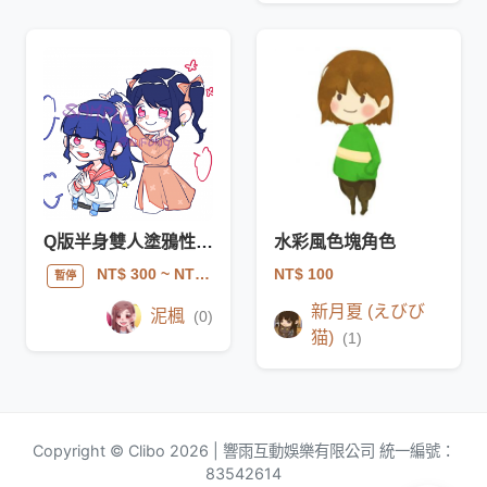
Q版半身雙人塗鴉性質委託
水彩風色塊角色
NT$ 100
NT$ 300
~ NT$ 700
暫停
新月夏 (えびび
泥楓
(0)
猫)
(1)
Copyright © Clibo 2026 | 響雨互動娛樂有限公司 統一編號：
83542614