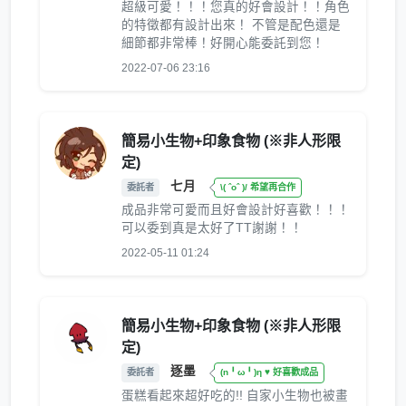
超級可愛！！！您真的好會設計！！角色
的特徵都有設計出來！ 不管是配色還是
細節都非常棒！好開心能委託到您！
2022-07-06 23:16
簡易小生物+印象食物 (※非人形限
定)
七月
委託者
\( ˆoˆ )/ 希望再合作
成品非常可愛而且好會設計好喜歡！！！
可以委到真是太好了TT謝謝！！
2022-05-11 01:24
簡易小生物+印象食物 (※非人形限
定)
逐墨
委託者
(n╹ω╹)η ♥ 好喜歡成品
蛋糕看起來超好吃的!! 自家小生物也被畫