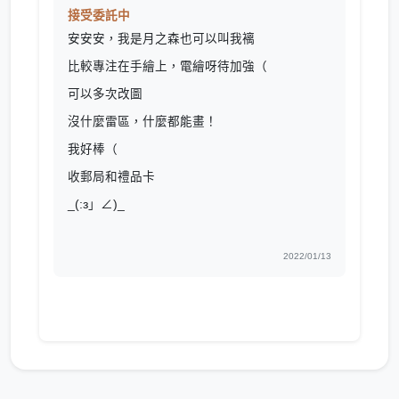
接受委託中
安安安，我是月之森也可以叫我褵
比較專注在手繪上，電繪呀待加強（
可以多次改圖
沒什麼雷區，什麼都能畫！
我好棒（
收郵局和禮品卡
_(:з」∠)_
2022/01/13