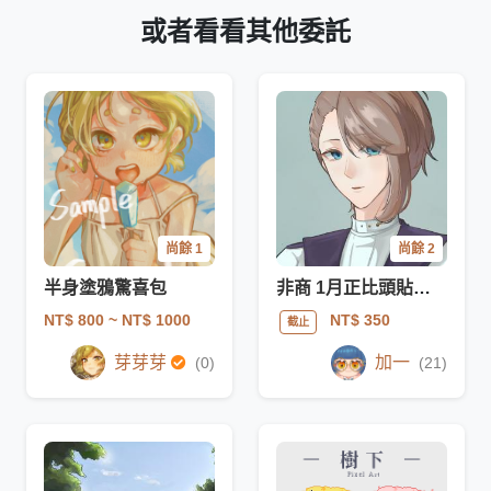
或者看看其他委託
尚餘 1
尚餘 2
半身塗鴉驚喜包
非商 1月正比頭貼驚喜包
NT$ 800
~ NT$ 1000
NT$ 350
截止
芽芽芽
加一
(0)
(21)