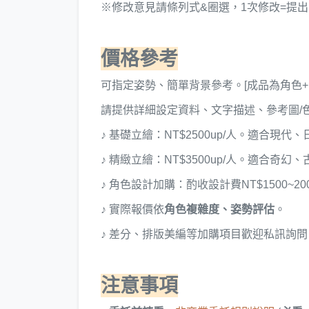
※修改意見請條列式&圈選，1次修改=提
價格參考
可指定姿勢、簡單背景參考。[成品為角色+
請提供詳細設定資料、文字描述、參考圖/色
♪ 基礎立繪：NT$2500up/人。適合現
♪
精緻立繪：NT$3500up/人。適合奇
♪ 角色設計加購：酌收設計費NT$1500~2
♪ 實際報價依
角色複雜度、姿勢評估
。
♪ 差分、排版美編等加購項目歡迎私訊詢問
注意事項