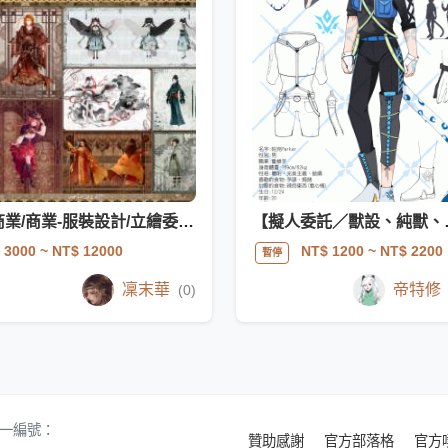
非商業/商業-服裝設計/立繪委託/造型委託
【擬人委
 3000
~ NT$ 12000
NT$ 1200
~ NT$ 2200
暫停
凜末華
帝特修
(0)
 統一編號：
贊助感謝
官方部落格
官方