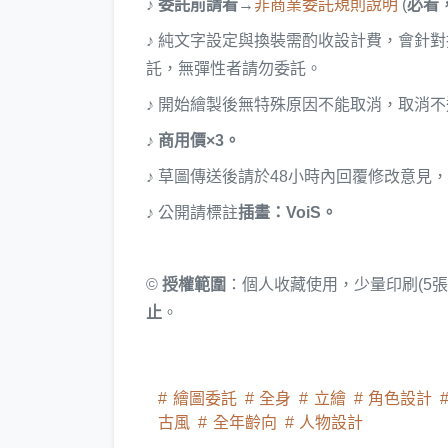
♪ 委託前請看
→
非商業委託規則說明
(
必看
♪ 純文字設定與換裝需酌收設計費，會針對
託，無彈性者請勿委託。
♪ 開始繪製後無特殊原因不能取消，取消
♪
商用價×3。
♪ 草圖傳送後請於48小時內回覆修改意見
♪ 公開請標註
插畫：VoiS。
©
授權範圍
：個人收藏使用，少量印刷(5
止
。
繪圖委託
全身
立繪
角色設計
古風
全年齡向
人物設計