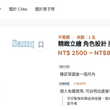
關於 Clibo
關於栗子幣
不限期
|
尚餘：1 名
精緻立繪 角色設計
NT$ 2500 ~ NT$
預計交期
確認草圖後一個月內
[?]看說明
授權範圍
個人收藏使用, 可註明出處後
可印製無料贈送與收藏，限
是作者