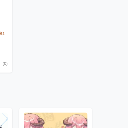
 2
S
(0)