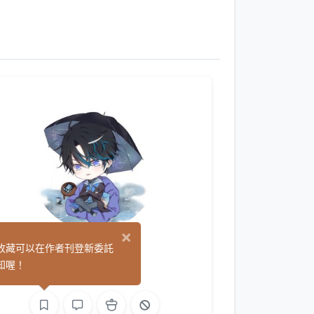
×
VoiS
收藏可以在作者刊登新委託
(0)
知喔！
平面設計
繪圖