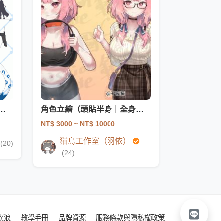
託／獸設、純獸、非人限定】
角色立繪（頭貼半身｜全身｜三視圖）
NT$ 3000
~ NT$ 10000
猫島工作室（羽依）
(20)
(24)
噗浪
教學手冊
品牌資源
服務條款與隱私權政策