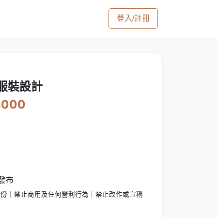
登入/註冊
 服裝設計
8000
發布
5份｜禁止商用及任何營利行為｜禁止改作或宣稱