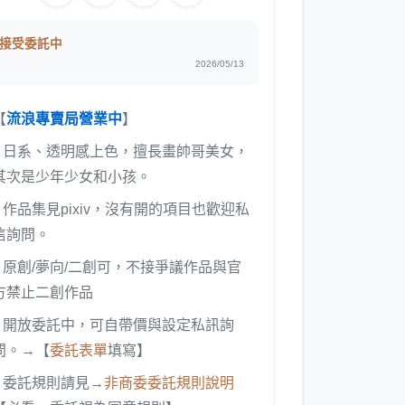
接受委託中
2026/05/13
【
流浪專賣局營業中
】
♪ 日系、透明感上色，擅長畫帥哥美女，
其次是少年少女和小孩。
♪ 作品集見pixiv，沒有開的項目也歡迎私
信詢問。
♪ 原創/夢向/二創可，不接爭議作品與官
方禁止二創作品
♪ 開放委託中，可自帶價與設定私訊詢
問。→【
委託表單
填寫】
♪ 委託規則請見→
非商委委託規則說明