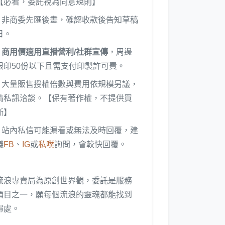
【必看，委託視為同意規則】
♪ 非商委先匯後畫，確認收款後告知草稿
日。
♪
商用價適用直播營利/社群宣傳
，周邊
限印50份以下且需支付印製許可費。
♪ 大量販售授權倍數與費用依規模另議，
請私訊洽談。【保有著作權，不提供買
斷】
♪ 站內私信可能漏看或無法及時回覆，建
議
FB
、
IG
或
私噗
詢問，會較快回覆。
流浪專賣局為原創世界觀，委託是服務
項目之一，願每個流浪的靈魂都能找到
歸處。