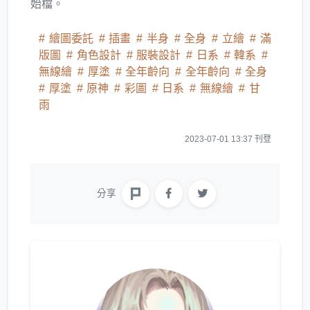
始檔。
繪圖委託
插畫
半身
全身
立繪
滿
版圖
角色設計
服裝設計
日系
韓系
無線繪
厚塗
全年齡向
全年齡向
全身
厚塗
原神
彩圖
日系
無線繪
甘
雨
2023-07-01 13:37 刊登
分享