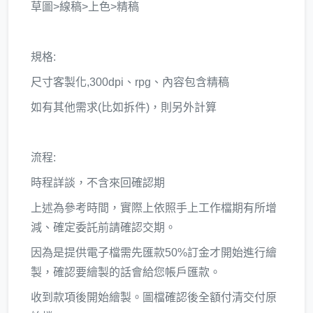
草圖>線稿>上色>精稿
規格:
尺寸客製化,300dpi、rpg、內容包含精稿
如有其他需求(比如拆件)，則另外計算
流程:
時程詳談，不含來回確認期
上述為參考時間，實際上依照手上工作檔期有所增
減、確定委託前請確認交期。
因為是提供電子檔需先匯款50%訂金才開始進行繪
製，確認要繪製的話會給您帳戶匯款。
收到款項後開始繪製。圖檔確認後全額付清交付原