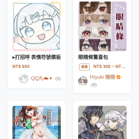
▸打招呼 表情符號模板
眼睛條驚喜包
NT$ 650
NT$ 300
~ NT$ 400
額滿
Hiyuki 糰糰
QQ丸☁️✦
(0)
(8)