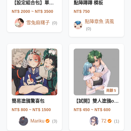
【設定組合包】單人等比+大頭+Q版
點陣蹲蹲 模板
NT$ 2000
~ NT$ 3500
NT$ 750
點陣章魚 清風
雪兔麻糬子
(0)
(0)
尚餘 5
簡易塗鴉驚喜包
【試開】雙人塗鴉or驚喜包
NT$ 800
~ NT$ 1500
NT$ 450
~ NT$ 600
Mariku
72
(3)
(1)