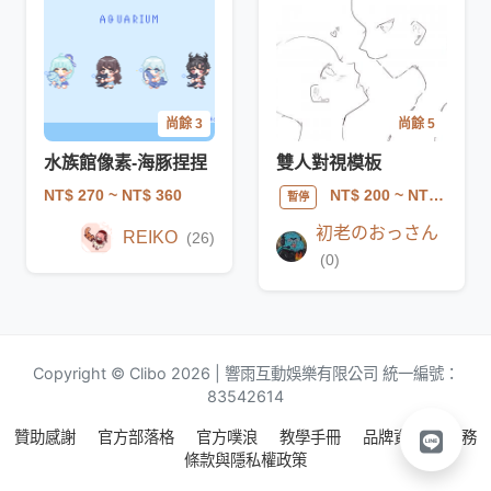
尚餘 3
尚餘 5
水族館像素-海豚捏捏
雙人對視模板
NT$ 270
~ NT$ 360
NT$ 200
~ NT$ 600
暫停
初老のおっさん
REIKO
(26)
(0)
Copyright © Clibo 2026 | 響雨互動娛樂有限公司 統一編號：
83542614
贊助感謝
官方部落格
官方噗浪
教學手冊
品牌資源
服務
條款與隱私權政策