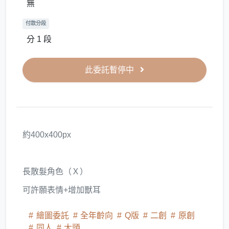
無
付款分段
分 1 段
此委託暫停中
約400x400px
長散髮角色（Ｘ）
可許願表情+增加獸耳
繪圖委託
全年齡向
Q版
二創
原創
同人
大頭