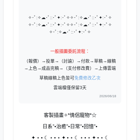
✧･ﾟ:✧☁︎･ﾟ::･ﾟ✦:･ﾟ✧✧･ﾟ:✧☁︎･ﾟ::･ﾟ✦:･ﾟ✧
✧･ﾟ:✧☁︎･ﾟ::･ﾟ✦:･ﾟ✧✧･ﾟ:✧☁︎･ﾟ::･ﾟ✦:･ﾟ✧
✧･ﾟ:✧☁︎･ﾟ::･ﾟ✦:･ﾟ✧
一般插圖委託流程：
（報價）→投單→（討論）→付款→草稿→線稿
→上色→成品完稿→（支付修改費）→上傳雲端
草稿線稿上色皆可
免費修改乙次
雲端檔僅保留3天
2026/06/18
客製插畫✧*情侶寵物*☆
日系°•治癒°•日常°•回憶°•
✦ ⋆ • ☾ ⋆ • ⋆ ✦ • ⋆ ☾ ⋆ • ⋆ ✦ • ⋆ ☾