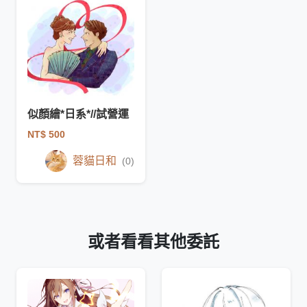
似顏繪*日系*//試營運
NT$ 500
蓉貓日和
(0)
或者看看其他委託