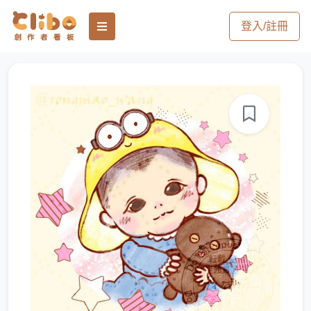
登入/註冊