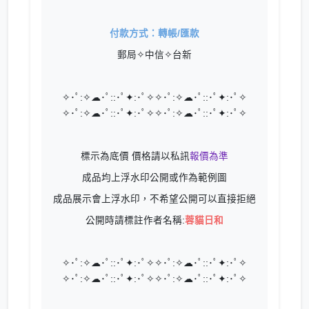
付款方式：轉帳/匯款
郵局✧中信✧台新
✧･ﾟ:✧☁︎･ﾟ::･ﾟ✦:･ﾟ✧✧･ﾟ:✧☁︎･ﾟ::･ﾟ✦:･ﾟ✧
✧･ﾟ:✧☁︎･ﾟ::･ﾟ✦:･ﾟ✧✧･ﾟ:✧☁︎･ﾟ::･ﾟ✦:･ﾟ✧
標示為底價 價格請以私訊
報價為準
成品均上浮水印公開或作為範例圖
成品展示會上浮水印，不希望公開可以直接拒絕
公開時請標註作者名稱:
蓉貓日和
✧･ﾟ:✧☁︎･ﾟ::･ﾟ✦:･ﾟ✧✧･ﾟ:✧☁︎･ﾟ::･ﾟ✦:･ﾟ✧
✧･ﾟ:✧☁︎･ﾟ::･ﾟ✦:･ﾟ✧✧･ﾟ:✧☁︎･ﾟ::･ﾟ✦:･ﾟ✧