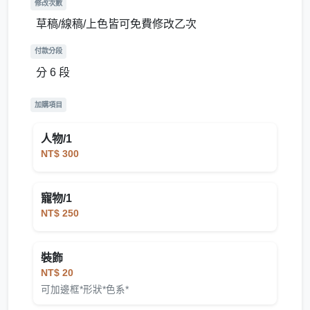
修改次數
草稿/線稿/上色皆可免費修改乙次
付款分段
分 6 段
加購項目
人物/1
NT$ 300
寵物/1
NT$ 250
裝飾
NT$ 20
可加邊框*形狀*色系*