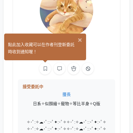
×
蓉貓日和
點此加入收藏可以在作者刊登新委託
(0)
時收到通知喔！
繪圖
接受委託中
擅長
日系✧似顏繪✧寵物✧等比半身✧Q版
✧･ﾟ:✧☁︎･ﾟ::･ﾟ✦:･ﾟ✧✧･ﾟ:✧☁︎･ﾟ::･ﾟ✦:･ﾟ✧
✧･ﾟ:✧☁︎･ﾟ::･ﾟ✦:･ﾟ✧✧･ﾟ:✧☁︎･ﾟ::･ﾟ✦:･ﾟ✧