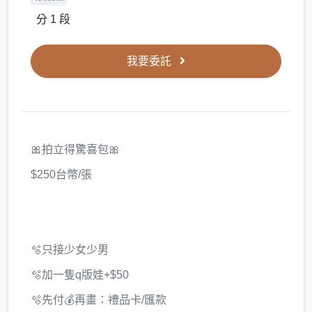
分 1 段
我要委託
🎀拍立得驚喜包🎀
$250台幣/張
🫧只接少女少男
🫧加一隻q版娃+$50
🫧先付💰再畫：禮品卡/匯款