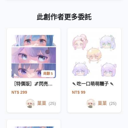
此創作者更多委託
尚餘 5
［特價版］🌌閃亮亮眼睛條🌌
🍡吃一口萌萌糰子 🍡
NT$ 299
NT$ 99
菓菓
菓菓
(25)
(25)