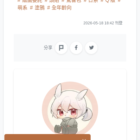
繪圖委託
頭貼
驚喜包
日系
Q 版
萌系
塗鴉
全年齡向
2026-05-18 18:42 刊登
分享