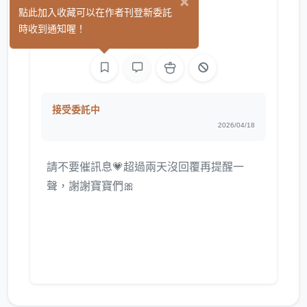
×
菓菓
點此加入收藏可以在作者刊登新委託
(25)
時收到通知喔！
繪圖
接受委託中
2026/04/18
請不要催訊息💗超過兩天沒回覆再提醒一
聲，謝謝寶寶們🎀