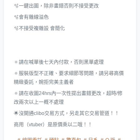
🫧一鍵出圖，除非畫錯否則不接受更改
🫧會有雜線溢色
🫧不接受複雜設 會簡化
🔅請在喊單後七天內付款，否則黑單處理
🔅服裝版型不正確、要求細節等問題，請另尋高價
精緻委託，婉拒完美主義者
🔅請在收圖24hrs內一次性提出畫錯更改，超時/修
改兩次以上一概不處理
🌟沒開通clibo交易方式，另走其它交易管道！！
商用（vtuber）是原價乘以二哦！！