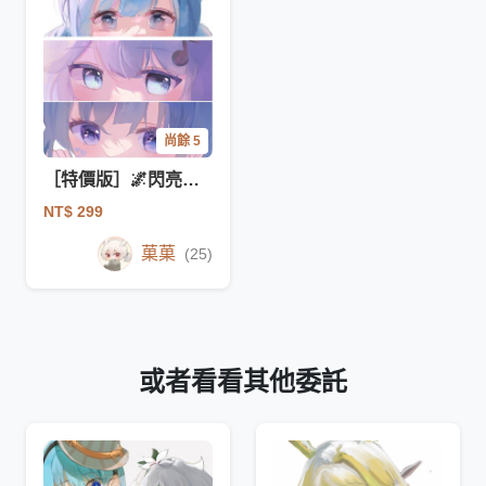
尚餘 5
［特價版］🌌閃亮亮眼睛條🌌
NT$ 299
菓菓
(25)
或者看看其他委託