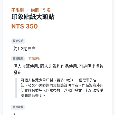
不限期
|
尚餘：5 名
印象貼紙大頭貼
NT$ 350
預計交期
約1-2週左右
[?]看說明
授權範圍
個人收藏使用, 同人非營利作品使用, 可註明出處後
發布
可個人私藏少量印製（最多10份），但需事先告
知。發文不需經過同意但請註明作者。作品沒意外的
話會經過委託人同意後放上浮水印發文，若無法接受
請向繪師聲明。
修改次數
3