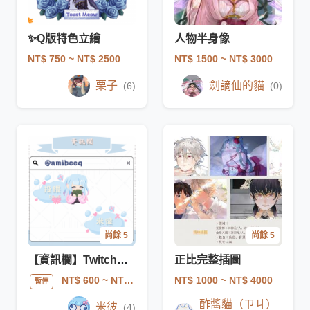
✨Q版特色立繪
人物半身像
NT$ 750
~ NT$ 2500
NT$ 1500
~ NT$ 3000
栗子
劍謫仙的貓
(6)
(0)
尚餘 5
尚餘 5
【資訊欄】Twitch資訊圖
正比完整插圖
NT$ 1000
~ NT$ 4000
NT$ 600
~ NT$ 4900
暫停
酢醬貓（ㄗㄐ）
米彼
(4)