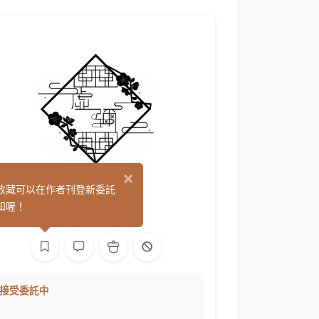
×
虛彌
收藏可以在作者刊登新委託
(0)
知喔！
繪圖
接受委託中