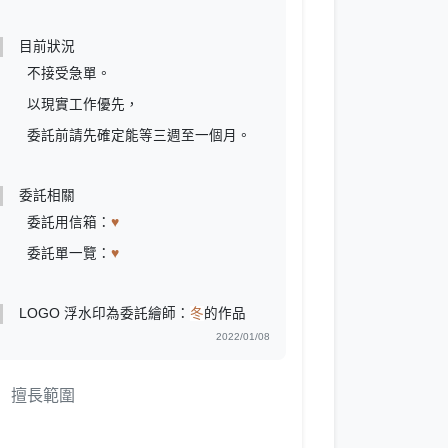
目前狀況
不接受急單。
以現實工作優先，
委託前請先確定能等三週至一個月。
委託相關
委託用信箱：
♥
委託單一覽：
♥
LOGO 浮水印為委託繪師：
冬
的作品
2022/01/08
擅長範圍