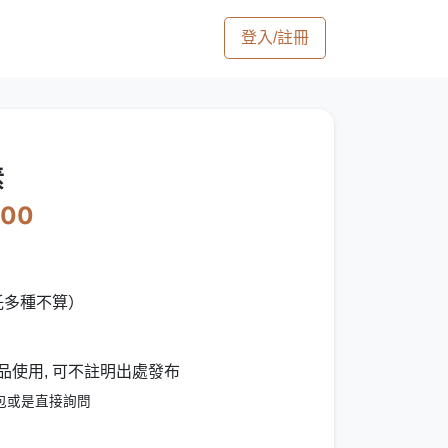
登入/註冊
素
000
託多種不算）
品使用, 可不註明出處發布
包或是直接詢問