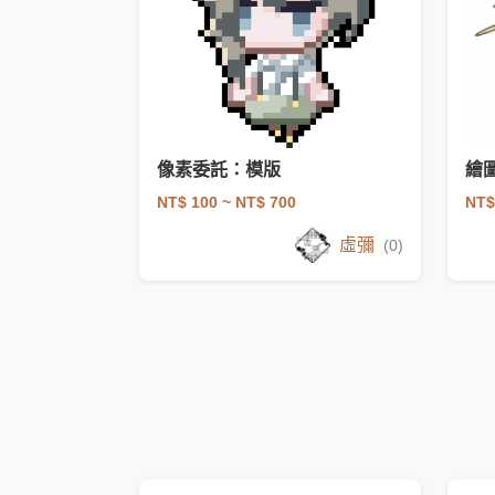
像素委託：模版
繪
NT$ 100
~ NT$ 700
NT$
虛彌
(0)