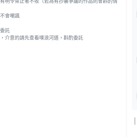
有明令禁止者不收（若為有抄襲爭議的作品則會斟酌情
不會嘲諷
委託
，介意的請先查看噗浪河道，斟酌委託