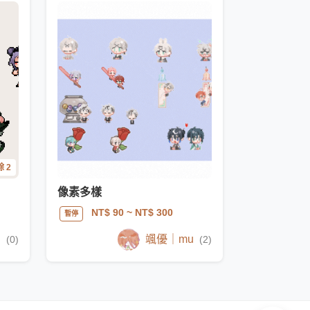
 2
像素多樣
NT$ 90
~ NT$ 300
暫停
던
颯優｜mu
(0)
(2)