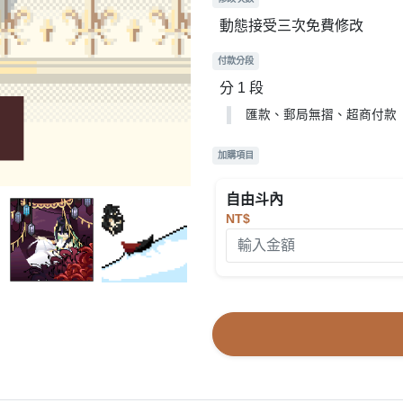
動態接受三次免費修改
付款分段
分 1 段
匯款、郵局無摺、超商付款
加購項目
自由斗內
NT$