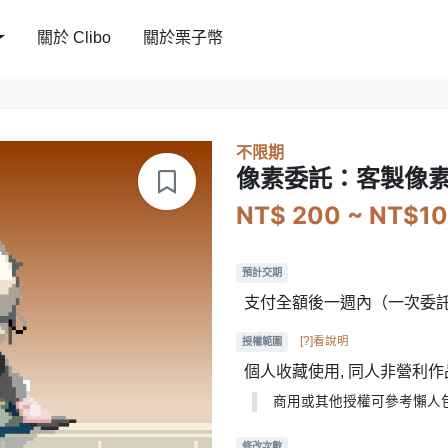
關於 Clibo
關於栗子幣
不限期
像素委託：客製像
NT$ 200 ~ NT$1
預計交期
支付全額後一週內（一次委
[?]看說明
授權範圍
個人收藏使用, 同人非營利作
商用或其他授權可參考懶人
修改次數