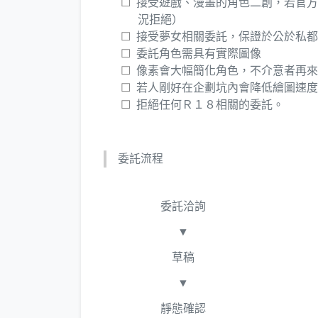
接受遊戲、漫畫的角色二創，若官方
況拒絕）
接受夢女相關委託，保證於公於私都
委託角色需具有實際圖像
像素會大幅簡化角色，不介意者再來
若人剛好在企劃坑內會降低繪圖速度
拒絕任何Ｒ１８相關的委託。
委託流程
委託洽詢
▼
草稿
▼
靜態確認