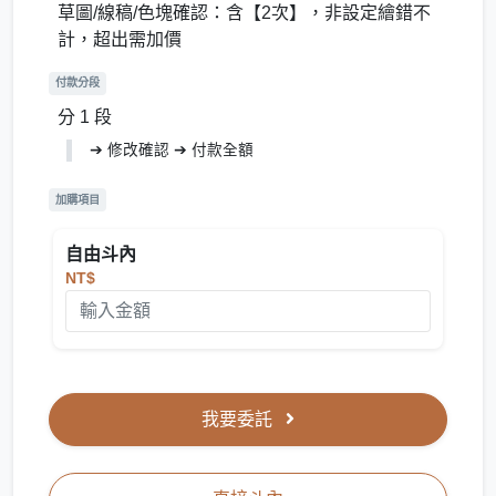
草圖/線稿/色塊確認：含【2次】，非設定繪錯不
計，超出需加價
付款分段
分 1 段
➔ 修改確認 ➔ 付款全額
加購項目
自由斗內
NT$
我要委託