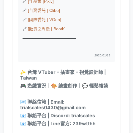
🔗
[作品集 |Pixiv]
🔗
[台灣委託 | Clibo]
🔗
[國際委託 | VGen]
🔗
[販賣之周邊 | Booth]
══════════════════
2026/01/19
✨ 台灣 VTuber・插畫家・視覺設計師 |
Taiwan
🎮 遊戲實況｜🎨 繪畫創作｜💬 輕鬆雜談
📧 聯絡信箱 | Email:
trialscales0430@gmail.com
📧 聯絡平台 | Discord: trialscales
📧 聯絡平台 | Line官方: 239wtthh