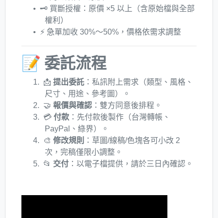
🗝️ 買斷授權：原價 ×5 以上（含原始檔與全部
權利）
⚡ 急單加收 30%～50%，價格依需求調整
📝 委託流程
📩
提出委託
：私訊附上需求（類型、風格、
尺寸、用途、參考圖）。
🤝
報價與確認
：雙方同意後排程。
💳
付款
：先付款後製作（台灣轉帳、
PayPal、綠界）。
🎨
修改規則
：草圖/線稿/色塊各可小改 2
次，完稿僅限小調整。
📂
交付
：以電子檔提供，請於三日內確認。