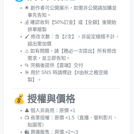
🌟 創作者可公開展示，如需非公開請加購並
事先告知。
💰 確認收到【50%訂金】或【全額】後開始
排單繪製
🖌️ 修改次數：含【2次】，非設定繪錯不計，
超出需加價
⚠️ 如有問題，請【務必一次提出】所有修改
需求，並立即告知。
📂 完稿後提供【雲端】交付
🎯 用於 SNS 時請標註【#由秋之楓空繪
製】。
💰 授權與價格
👤 個人非商用：原價 ×1
📺 商業授權：原價 ×1.5（直播、營利影片、
貼圖等）
🛍️ 周邊販售：原價 ×2～3