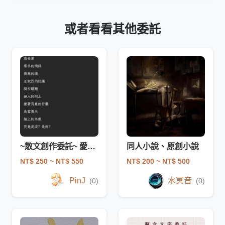
或者看看其他委託
~散文創作委託~ 愛情/友情/親情/青春
同人小說、原創小說
NT$ 250
~ NT$ 550
NT$ 200
~ NT$ 500
PinJ
水冥音
(0)
(0)