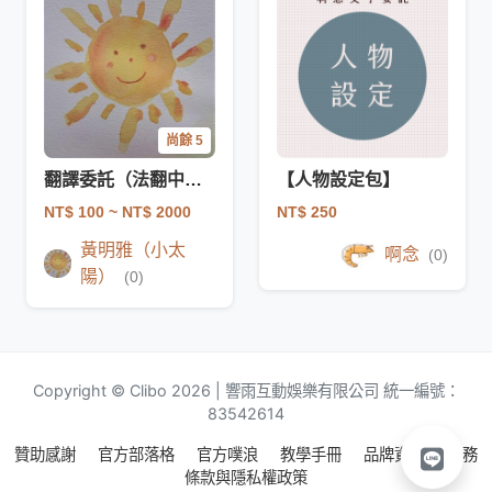
尚餘 5
翻譯委託（法翻中、英翻中）
【人物設定包】
NT$ 100
~ NT$ 2000
NT$ 250
黃明雅（小太
啊念
(0)
陽）
(0)
Copyright © Clibo 2026 | 響雨互動娛樂有限公司 統一編號：
83542614
贊助感謝
官方部落格
官方噗浪
教學手冊
品牌資源
服務
條款與隱私權政策