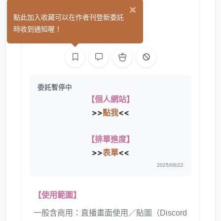
×
芓芓_
點此加入收藏可以在作者刊登新委託
(9)
時收到通知喔！
繪圖
委託暫停中
【個人網站】
>>
點我
<<
【排單進度】
>>
表單
<<
2025/06/22
【使用範圍】
一般含商用：直播畫面使用／貼圖（Discord