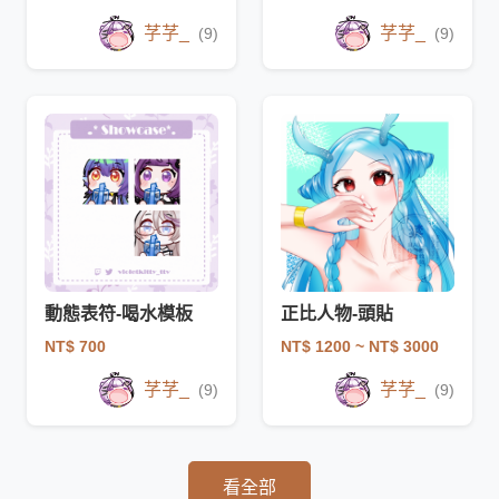
芓芓_
芓芓_
(9)
(9)
動態表符-喝水模板
正比人物-頭貼
NT$ 700
NT$ 1200
~ NT$ 3000
芓芓_
芓芓_
(9)
(9)
看全部