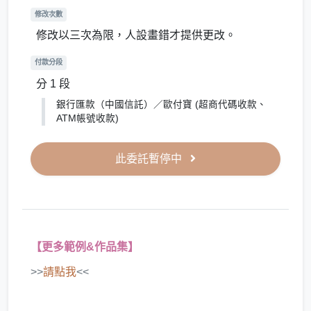
修改次數
修改以三次為限，人設畫錯才提供更改。
付款分段
分 1 段
銀行匯款（中國信託）／歐付寶 (超商代碼收款、
ATM帳號收款)
此委託暫停中
【更多範例&作品集】
>>
請點我
<<