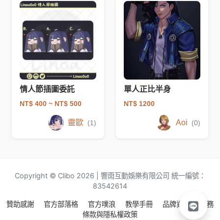
情人節插圖委託
單人正比半身
NT$ 400
~ NT$ 500
NT$ 1200
靈歐
Aoi
(1)
(0)
Copyright © Clibo 2026 | 響雨互動娛樂有限公司 統一編號：
83542614
贊助感謝
官方部落格
官方噗浪
教學手冊
品牌資源
服務
條款與隱私權政策