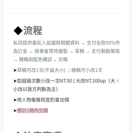
◆
流程
私訊提供委託人設圖與相關資料 → 支付全款50%作
為訂金 → 排單後等待繪製 → 草稿 → 支付剩餘尾款
→ 精稿與配色確認→ 交稿
➤
草稿可改1次(不論大小) ；精稿可小改1次
➤
如超過次數小改一次NT.50 | 大改NT.100up（大、
小改以我方判斷為主）
➤
視人物複雜程度酌量加價
➤
預計1周內交稿