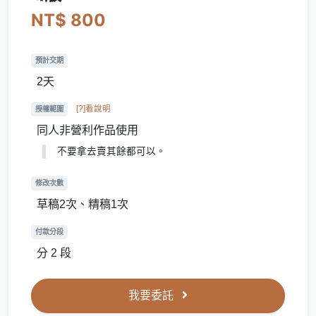
NT$ 800
預計交期
2天
[?]看說明
授權範圍
同人非營利作品使用
不要拿去賣其餘都可以。
修改次數
草稿2次、精稿1次
付款分段
分 2 段
我要委託