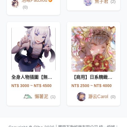
泡啾PauJiou
魚子君
(2)
(0)
全身人物插圖【無背景】
【商用】日系精緻頭貼
NT$ 3000
~ NT$ 4500
NT$ 2500
~ NT$ 4000
懶薯泥
瀞云Carol
(1)
(0)