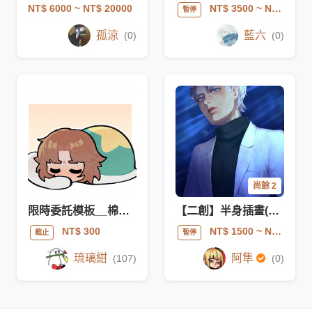
NT$ 6000
~ NT$ 20000
NT$ 3500
~ NT$ 10000
暫停
孤涼
藍六
(0)
(0)
尚餘 2
限時委託模板__棉被蟲
【二創】半身插畫(無複雜背景)
NT$ 300
NT$ 1500
~ NT$ 3000
截止
暫停
琉璃紺
阿隼
(107)
(0)