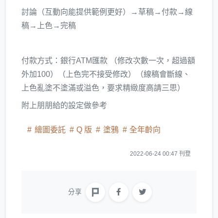
討論（互動向能提供範例更好）→草稿→付款→線
稿→上色→完稿
付款方式：銀行ATM匯款 （修改次數一次，超過額
外加100）（上色完不接受修改）（線稿會斷線、
上色亂塗不塗滿或溢色，要求精緻度高請三思）
附上朋朋給的設定做參考
繪圖委託
Q 版
塗鴉
全年齡向
2022-06-24 00:47 刊登
分享