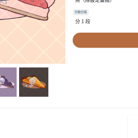
無（除設定畫錯）
付款分段
分 1 段