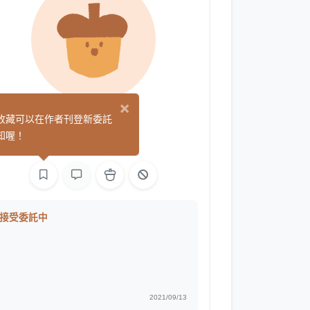
×
affric
收藏可以在作者刊登新委託
(2)
知喔！
繪圖
接受委託中
2021/09/13