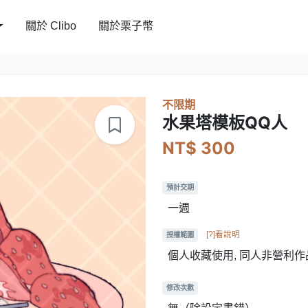
關於 Clibo
關於栗子幣
不限期
水果塔模板QQ人
NT$ 300
預計交期
一週
[?]看說明
授權範圍
個人收藏使用, 同人非營利作
修改次數