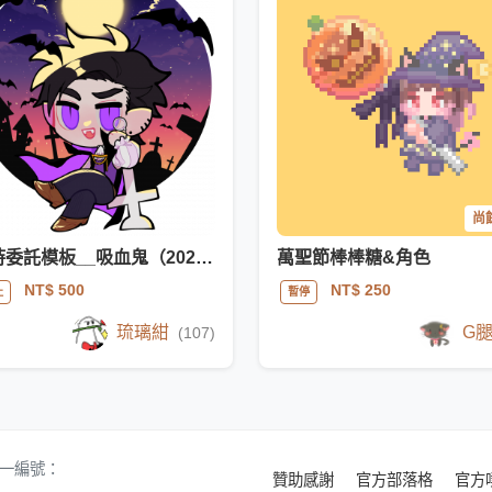
尚餘
限時委託模板__吸血鬼（2020十月復刻）
萬聖節棒棒糖&角色
NT$ 500
NT$ 250
止
暫停
琉璃紺
G
(107)
 統一編號：
贊助感謝
官方部落格
官方