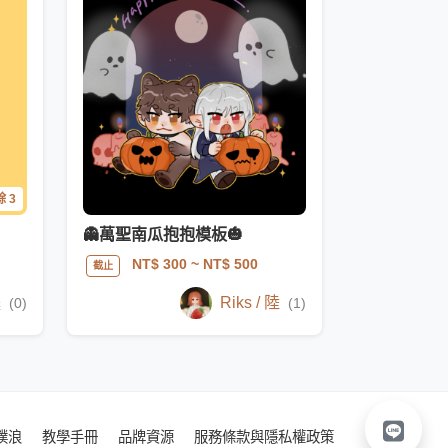
 3
👻萬聖南瓜抱抱模板🎃
NT$ 300
~ NT$ 500
截止
腿
Riks / 陸
(0)
(1)
噗浪
教學手冊
品牌資源
服務條款與隱私權政策