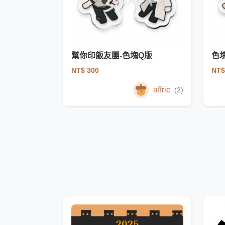
幫你印飯友團-色塊Q版
色
NT$ 300
NT$
affric
(2)