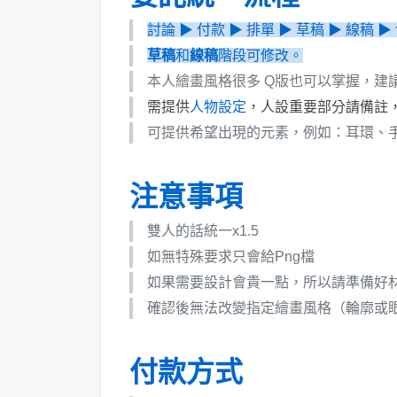
討論 ▶ 付款 ▶ 排單 ▶ 草稿 ▶ 線稿 ▶
草稿
和
線稿
階段可修改。
本人繪畫風格很多 Q版也可以掌握，建
需提供
人物設定
，人設重要部分請備註
可提供希望出現的元素，例如：耳環、
注意事項
雙人的話統一x1.5
如無特殊要求只會給Png檔
如果需要設計會貴一點，所以請準備好
確認後無法改變指定繪畫風格（輪廓或
付款方式