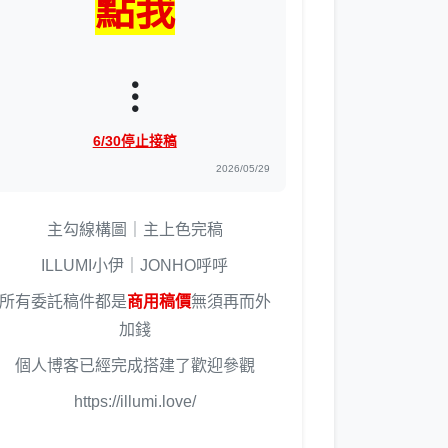
點我
⫶
6/30停止接稿
2026/05/29
主勾線構圖｜主上色完稿
ILLUMI小伊｜JONHO呼呼
所有委託稿件都是
商用稿價
無須再而外
加錢
個人博客已經完成搭建了歡迎參觀
https://illumi.love/