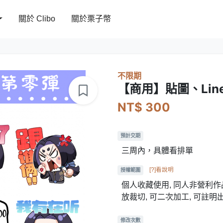
關於 Clibo
關於栗子幣
不限期
【商用】貼圖、Lin
NT$ 300
預計交期
三周內，具體看排單
[?]看說明
授權範圍
個人收藏使用, 同人非營利作品
放裁切, 可二次加工, 可註明
修改次數