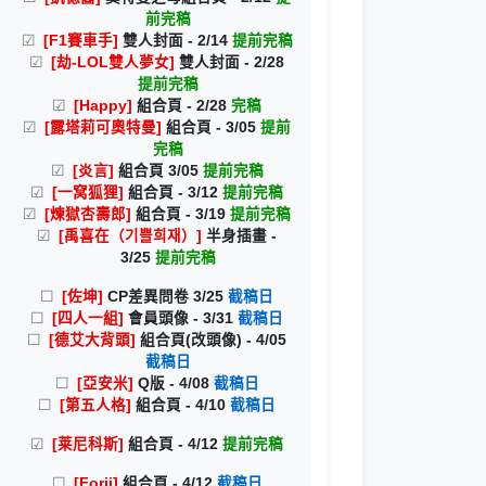
前完稿
[F1賽車手]
雙人封面 - 2/14
提前完稿
[劫-LOL雙人夢女]
雙人封面 - 2/28
提前完稿
[Happy]
組合頁 - 2/28
完稿
[露塔莉可奧特曼]
組合頁 - 3/05
提前
完稿
[炎言]
組合頁 3/05
提前完稿
[一窝狐狸]
組合頁 - 3/12
提前完稿
[煉獄杏壽郎]
組合頁 - 3/19
提前完稿
[禹喜在（기쁠희재）]
半身插畫 -
3/25
提前完稿
[佐坤]
CP差異問卷 3/25
截稿日
[四人一組]
會員頭像 - 3/31
截稿日
[德艾大背頭]
組合頁(改頭像) - 4/05
截稿日
[亞安米]
Q版 - 4/08
截稿日
[第五人格]
組合頁 - 4/10
截稿日
[莱尼科斯]
組合頁 - 4/12
提前完稿
[Forji]
組合頁 - 4/12
截稿日