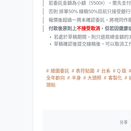
若委託金額為小額（5500⭣），需先支
否則 排單50% 線稿50%目前只接受銀
報價後超過一周未確認委託，將視同作
付款後原則上
不接受取消
，但若因健康
若處於草稿期間，則只退款總金額的3
草稿確認後提交線稿後，可以取消工
繪圖委託
表符貼圖
台系
Q 版
全年齡向
半身
大頭照
客製化
頭貼
分享