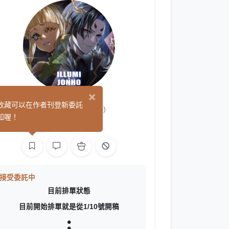
×
小伊X呼呼
收藏可以在作者刊登新委託
(3)
知喔！
繪圖
網頁製作
接受委託中
目前排單狀態
目前開始排單就是從1/10號開稿
⫶