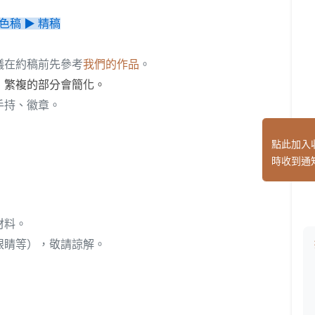
 色稿 ▶ 精稿
議在約稿前先參考
我們的作品
。
，繁複的部分會簡化。
手持、徽章。
點此加入
時收到通
材料。
眼睛等），敬請諒解。