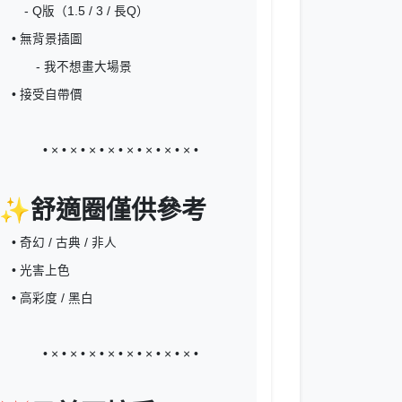
- Q版（1.5 / 3 / 長Q）
• 無背景插圖
- 我不想畫大場景
• 接受自帶價
• × • × • × • × • × • × • × • × •
✨舒適圈僅供參考
• 奇幻 / 古典 / 非人
• 光害上色
• 高彩度 / 黑白
• × • × • × • × • × • × • × • × •