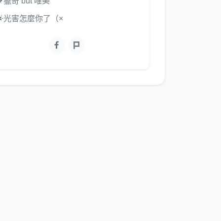
🧡獵奇 but 唯美
🌟光害怎麼你了（×