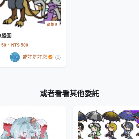
尚餘 5
象怪圖
 50
~ NT$ 500
或許是許恩
(0)
或者看看其他委託