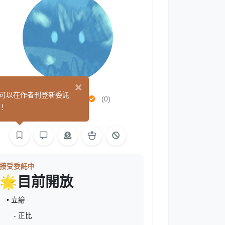
×
或許是許恩
可以在作者刊登新委託
(0)
！
繪圖
文字
接受委託中
🌟目前開放
• 立繪
- 正比