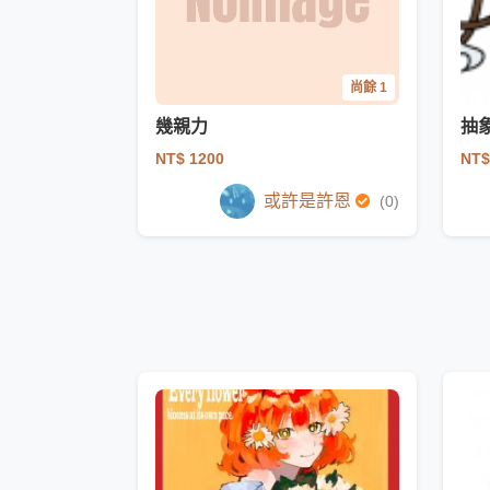
尚餘 1
幾親力
抽
NT$ 1200
NT$
或許是許恩
(0)