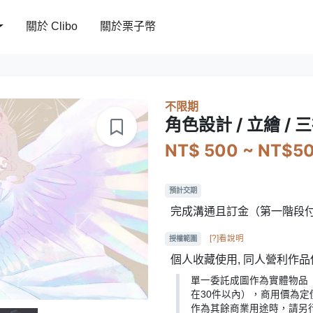
關於 Clibo
關於栗子幣
不限期
角色設計 / 立繪 / 
NT$ 500 ~ NT$5
預計交期
完成溝通且訂金（第一階段
[?]看說明
授權範圍
個人收藏使用, 同人營利作品使
單一委託成圖作為實體物品
在30件以內），商用價為定
作為其餘商業用途時，請另