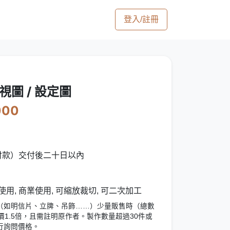
登入/註冊
三視圖 / 設定圖
000
付款）交付後二十日以內
用, 商業使用, 可縮放裁切, 可二次加工
（如明信片、立牌、吊飾……）少量販售時（總數
價1.5倍，且需註明原作者。製作數量超過30件或
行詢問價格。