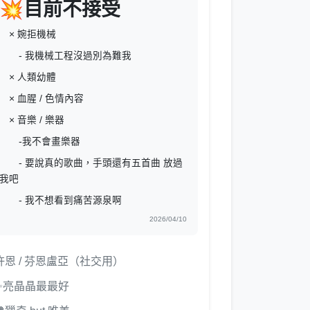
💥目前不接受
× 婉拒機械
- 我機械工程沒過別為難我
× 人類幼體
× 血腥 / 色情內容
× 音樂 / 樂器
-我不會畫樂器
- 要說真的歌曲，手頭還有五首曲 放過
我吧
- 我不想看到痛苦源泉啊
2026/04/10
許恩 / 芬恩盧亞（社交用）
✨亮晶晶最最好