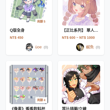
尚餘 5
Q版全身
【正比系列】 單人頭貼
NT$ 450
NT$ 600
~ NT$ 1000
üoe
鹹魚
(0)
(0)
尚餘 4
《像素》遙遙飲料杯
等比插圖/立繪