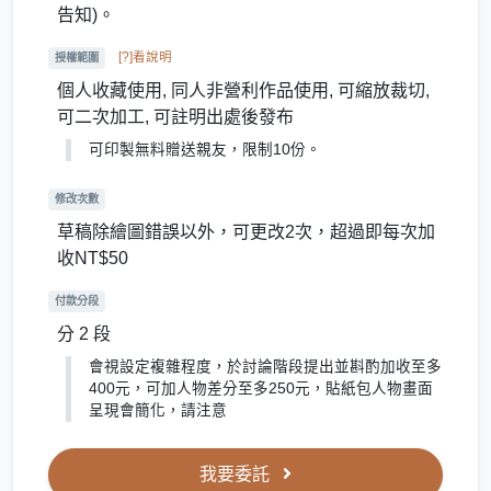
告知)。
[?]看說明
授權範圍
個人收藏使用, 同人非營利作品使用, 可縮放裁切,
可二次加工, 可註明出處後發布
可印製無料贈送親友，限制10份。
修改次數
草稿除繪圖錯誤以外，可更改2次，超過即每次加
收NT$50
付款分段
分 2 段
會視設定複雜程度，於討論階段提出並斟酌加收至多
400元，可加人物差分至多250元，貼紙包人物畫面
呈現會簡化，請注意
我要委託