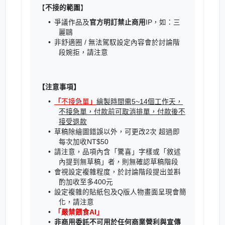
【
不接的範圍
】
爭議作品及
官方明訂禁止商用
IP，如：三
麗鷗
非舒適圈 / 無法駕馭設定內容會於討論階
段婉拒，請注意
【注意事項】
「
不接急單
」
繪製時間需5~14個工作天，
不接急單，付款前可取消排單，付款後不
接受退款
草稿除繪圖錯誤以外，可更改2次 超過即
每次加收NT$50
請注意，品項內含「驚喜」字樣或「敘述
內提到無草稿」者，則無確認草稿階段
會視設定複雜程度，於討論階段提出並斟
酌加收至多400元
設定複雜的貼紙包及Q版人物畫面呈現會簡
化，請注意
「
嚴禁餵食AI
」
非商用委託不可用於任何商業營利與宣傳