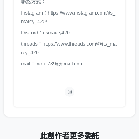
聯絡方式：
Instagram：https://www.instagram.com/its_
marcy_420/
Discord：itsmarcy420
threads：https://www.threads.com/@its_ma
rcy_420
mail：inori.t789@gmail.com
此創作者更多委託