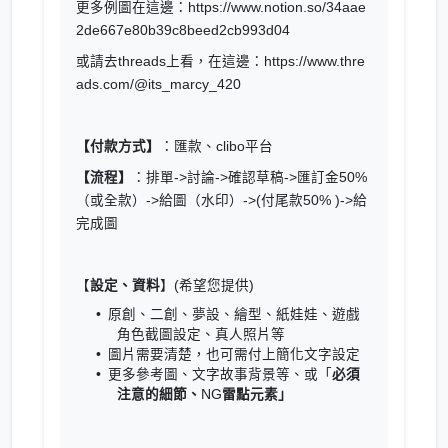
更多例圖在這邊：https://www.notion.so/34aae
2de667e80b39c8beed2cb993d04
或請去threads上看，在這邊：https://www.thre
ads.com/@its_marcy_420
【付款方式】
：匯款、clibo平台
【流程】
：排單->討論->確認草稿->匯訂金50%
（或全款）->給圖（水印）->(付尾款50% )->給
完成圖
【
設定、資料
】(希望您提供)
原創、二創、夢設、繪型、紙娃娃、遊戲
角色截圖設定、真人照片等
圖片需要清楚，也可需付上簡化文字設定
更多參考圖、文字故事背景等、或「
必須
注意的細節、
NG
雷點元素」