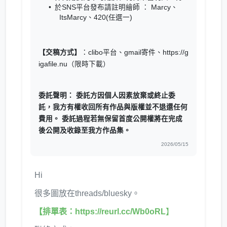
於SNS平台發布請註明繪師 ： Marcy、
ItsMarcy、420(任選一)
【交稿方式】
：clibo平台、gmail寄件、
https://g
igafile.nu
（限時下載）
委託聲明： 委託方因個人因素放棄或終止委
託，我方有權收回所有作品與版權並不退還任何
費用。 委託過程若無保留首度公開權將在完成
後公開及收錄至我方作品集。
2026/05/15
Hi
很多圖放在threads/bluesky。
【排單表：
https://reurl.cc/Wb0oRL
】