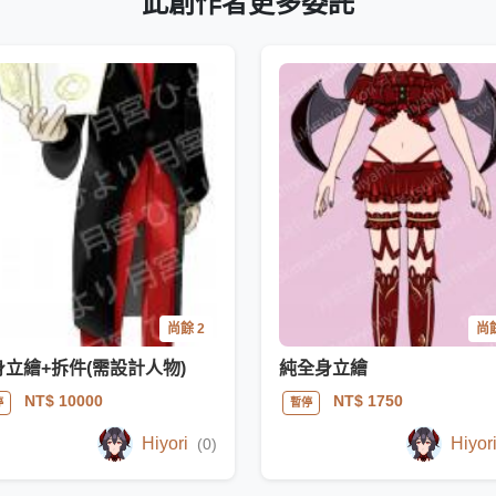
此創作者更多委託
尚餘 2
尚餘
身立繪+拆件(需設計人物)
純全身立繪
NT$ 10000
NT$ 1750
停
暫停
Hiyori
Hiyor
(0)