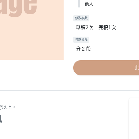
他人
修改次數
草稿2次 完稿1次
付款分段
分 2 段
膀以上。
訊