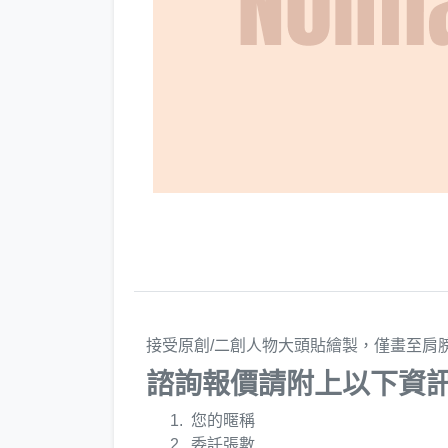
接受原創/二創人物大頭貼繪製，僅畫至肩
諮詢報價請附上以下資
您的暱稱
委託張數