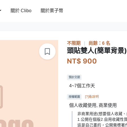
關於 Clibo
關於栗子幣
不限期
|
尚餘：6 名
頭貼雙人(簡單背景)
NT$ 900
預計交期
4~7個工作天
[?]看說明
授權範圍
個人收藏使用, 商業使用
非商業用途(想要個人收藏、
1.公開在個版2.自用收藏性
這是自己畫的，公開需標著作