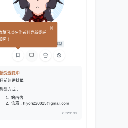
×
Hiyori
收藏可以在作者刊登新委託
(0)
知喔！
繪圖
L2D 繪圖
L2D 模型
接受委託中
目前無需排單
聯繫方式：
站內信
信箱：hiyori220825@gmail.com
2022/11/19