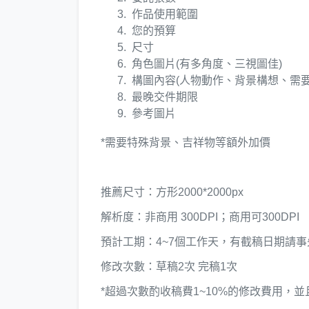
作品使用範圍
您的預算
尺寸
角色圖片(有多角度、三視圖佳)
構圖內容(人物動作、背景構想、需要
最晚交件期限
參考圖片
*需要特殊背景、吉祥物等額外加價
推薦尺寸：方形2000*2000px
解析度：非商用 300DPI；商用可300DPI
預計工期：4~7個工作天，有截稿日期請事
修改次數：草稿2次 完稿1次
*超過次數酌收稿費1~10%的修改費用，