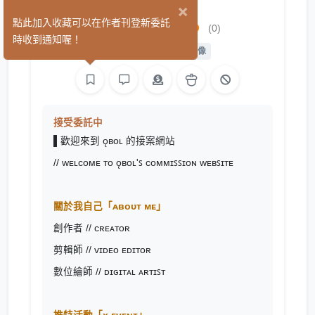
×
ǫʙᴏʟ小工坊
點此加入收藏可以在作者刊登新委託
(0)
時收到通知喔！
平面設計
繪圖
影像
接受委託中
▌歡迎來到 ǫʙᴏʟ 的接案網站
// ᴡᴇʟᴄᴏᴍᴇ ᴛᴏ ǫʙᴏʟ'ꜱ ᴄᴏᴍᴍɪꜱꜱɪᴏɴ ᴡᴇʙꜱɪᴛᴇ
關於我自己「ᴀʙᴏᴜᴛ ᴍᴇ」
創作者 // ᴄʀᴇᴀᴛᴏʀ
剪輯師 // ᴠɪᴅᴇᴏ ᴇᴅɪᴛᴏʀ
數位繪師 // ᴅɪɢɪᴛᴀʟ ᴀʀᴛɪꜱᴛ