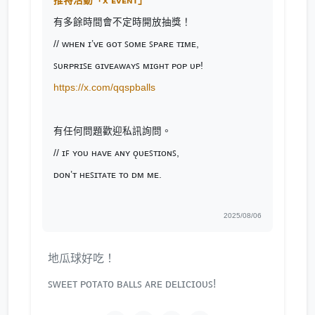
推特活動「x ᴇᴠᴇɴᴛ」
有多餘時間會不定時開放抽獎！
// ᴡʜᴇɴ ɪ’ᴠᴇ ɢᴏᴛ ꜱᴏᴍᴇ ꜱᴘᴀʀᴇ ᴛɪᴍᴇ,
ꜱᴜʀᴘʀɪꜱᴇ ɢɪᴠᴇᴀᴡᴀʏꜱ ᴍɪɢʜᴛ ᴘᴏᴘ ᴜᴘ!
https://x.com/qqspballs
有任何問題歡迎私訊詢問。
// ɪꜰ ʏᴏᴜ ʜᴀᴠᴇ ᴀɴʏ ǫᴜᴇꜱᴛɪᴏɴꜱ,
ᴅᴏɴ’ᴛ ʜᴇꜱɪᴛᴀᴛᴇ ᴛᴏ ᴅᴍ ᴍᴇ.
2025/08/06
地瓜球好吃！
ꜱᴡᴇᴇᴛ ᴘᴏᴛᴀᴛᴏ ʙᴀʟʟꜱ ᴀʀᴇ ᴅᴇʟɪᴄɪᴏᴜꜱ!