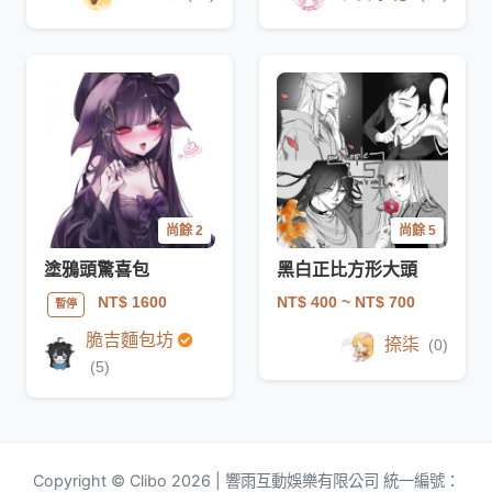
尚餘 2
尚餘 5
塗鴉頭驚喜包
黑白正比方形大頭
NT$ 400
~ NT$ 700
NT$ 1600
暫停
脆吉麵包坊
捺柒
(0)
(5)
Copyright © Clibo 2026 | 響雨互動娛樂有限公司 統一編號：