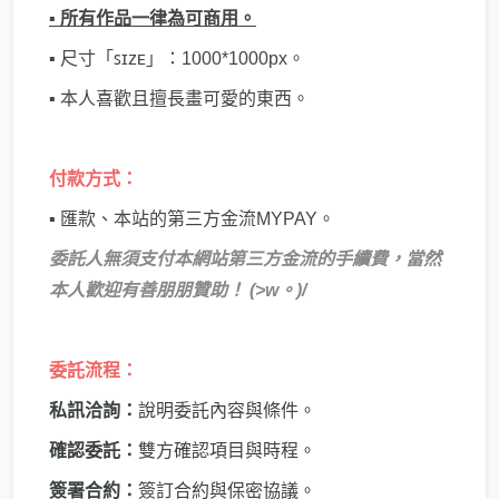
▪ 所有作品一律為可商用。
▪ 尺寸「ꜱɪᴢᴇ」：1000*1000px。
▪ 本人喜歡且擅長畫可愛的東西。
付款方式：
▪ 匯款、本站的第三方金流MYPAY。
委託人無須支付本網站第三方金流的手續費，當然
本人歡迎有善朋朋贊助！ (>w。)/
委託流程：
私訊洽詢：
說明委託內容與條件。
確認委託：
雙方確認項目與時程。
簽署合約：
簽訂合約與保密協議。