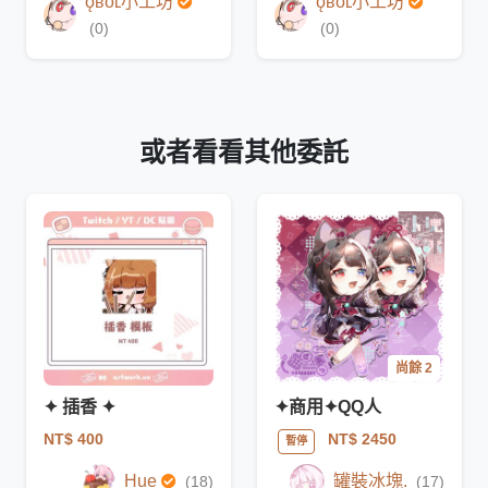
ǫʙᴏʟ小工坊
ǫʙᴏʟ小工坊
(0)
(0)
或者看看其他委託
尚餘 2
✦ 插香 ✦
✦商用✦QQ人
NT$ 400
NT$ 2450
暫停
Hue
罐裝冰塊.
(18)
(17)