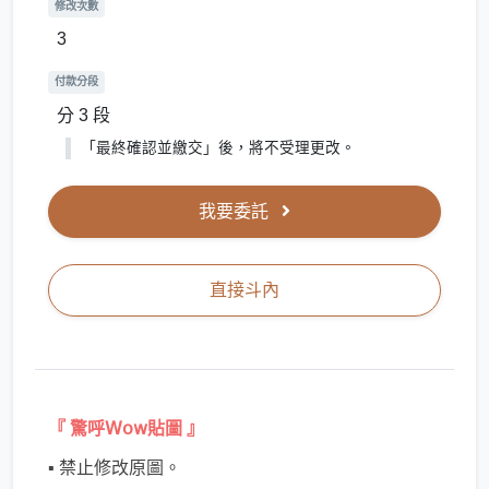
修改次數
3
付款分段
分 3 段
｢最終確認並繳交」後，將不受理更改。
我要委託
直接斗內
『 驚呼𝖶𝗈𝗐貼圖 』
▪ 禁止修改原圖。