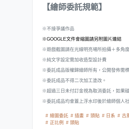
【繪師委託規範】
※不接爭議作品
※GOOGLE文件會縮圖請另附圖片連結
※遊戲截圖請在光線明亮場所拍攝＋多角
※純文字設定需加收造型設計費
※委託成品版權歸繪師所有，公開發佈需標註
※委託成品不得二次加工塗改。
※超過三日未付訂金視為取消委託，如果
※委託成品均會蓋上浮水印後於繪師個人
繪圖委託
插畫
頭貼
日系
古
正比例
頭貼