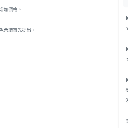
增加價格。
h
色票請事先提出。
i