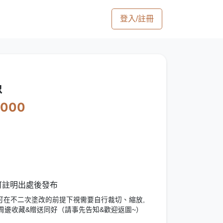
登入/註冊
像
2000
 可註明出處後發布
可在不二次塗改的前提下視需要自行裁切、縮放,
周邊收藏&贈送同好（請事先告知&歡迎返圖~）