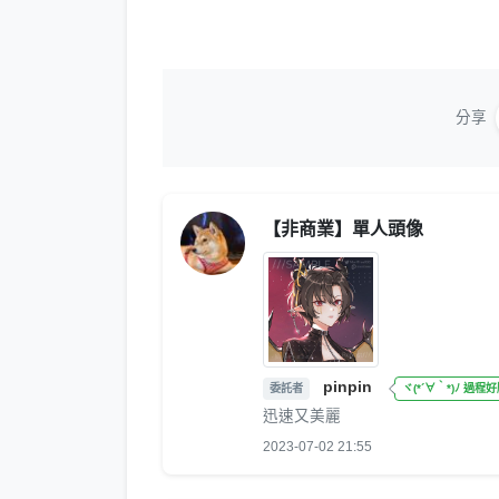
分享
【非商業】單人頭像
pinpin
委託者
ヾ(*´∀｀*)ﾉ 過程
迅速又美麗
2023-07-02 21:55