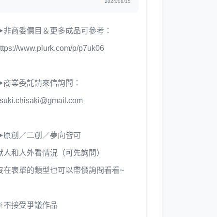
2024/06/15
▶非商委價目＆更多成品可參考：
ttps://www.plurk.com/p/p7uk06
▶商業委託請來信詢問：
tsuki.chisaki@gmail.com
▶原創／二創／夢向皆可
獸人和人外看情況（可先詢問）
沒在表單的類型也可以帶價詢問看看~
※不接受爭議作品