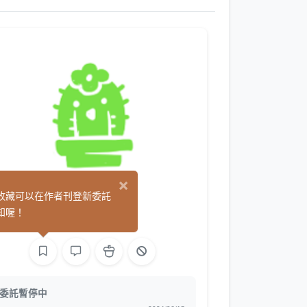
×
摸你樹
收藏可以在作者刊登新委託
(29)
知喔！
平面設計
繪圖
委託暫停中