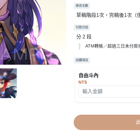
修改次數
草稿階段1次，完稿後1次（
付款分段
分 2 段
ATM轉帳／超過三日未付款
加購項目
自由斗內
NT$