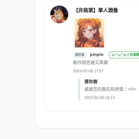
【非商業】單人頭像
pinpin
委託者
(n╹ω╹)η ♥ 好喜
動作超迅速又美麗
2023-02-06 17:57
摸你樹
感謝您的委託和誇獎！>///<
2023-02-06 18:13