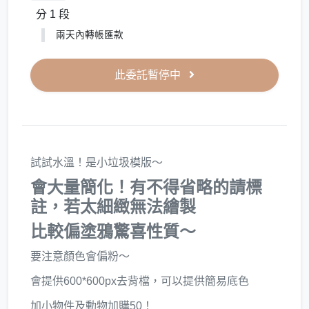
分 1 段
兩天內轉帳匯款
此委託暫停中
試試水溫！是小垃圾模版～
會大量簡化！有不得省略的請標
註，若太細緻無法繪製
比較偏塗鴉驚喜性質～
要注意顏色會偏粉～
會提供600*600px去背檔，可以提供簡易底色
加小物件及動物加購50！