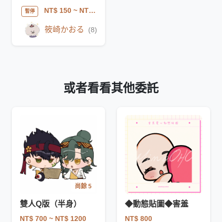
NT$ 150
~ NT$ 200
暫停
筱崎かおる
(8)
或者看看其他委託
尚餘 5
雙人Q版（半身）
◆動態貼圖◆害羞
NT$ 700
~ NT$ 1200
NT$ 800