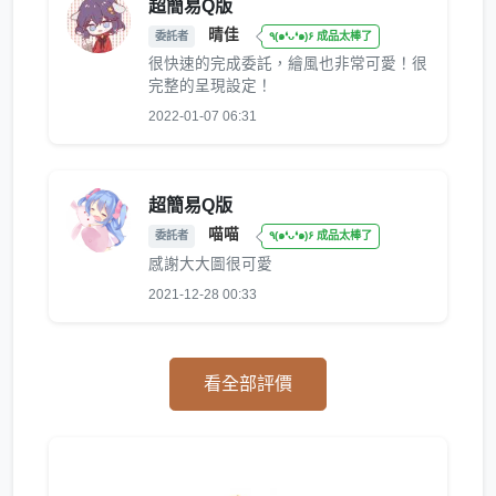
超簡易Q版
晴佳
委託者
٩(๑❛ᴗ❛๑)۶ 成品太棒了
很快速的完成委託，繪風也非常可愛！很
完整的呈現設定！
2022-01-07 06:31
超簡易Q版
喵喵
委託者
٩(๑❛ᴗ❛๑)۶ 成品太棒了
感謝大大圖很可愛
2021-12-28 00:33
看全部評價