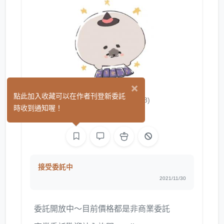
×
筱崎かおる
點此加入收藏可以在作者刊登新委託
(8)
時收到通知喔！
繪圖
接受委託中
2021/11/30
委託開放中～目前價格都是非商業委託