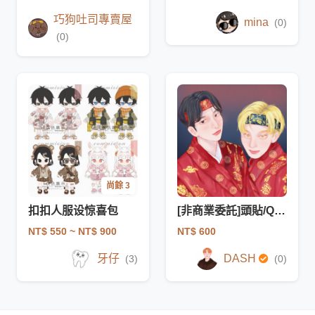
巧狗吐司專賣屋
mina
(0)
(0)
尚餘 3
扣扣人服设惊喜包
[非商業委託]頭貼/Q版/飯繪/似顏繪
NT$ 550
~ NT$ 900
NT$ 600
牙仔
DASH
(3)
(0)