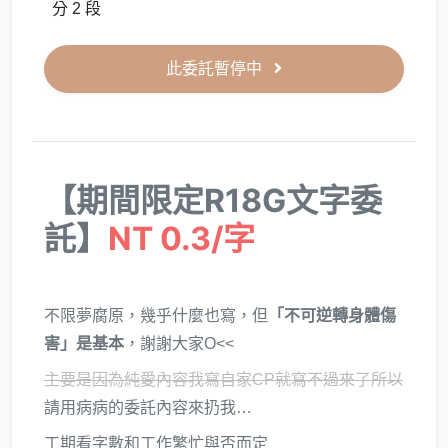
分 2 段
此委託暫停中
【期間限定R18G文字委
託】
NT 0.3/字
不限夢腐原，幾乎什麼也寫，但
「不可逆轉身體傷
害」是基本
，謝謝大家O<<
主要是因為純愛內容我寫自家CP就寫不過來了所以
請用病病的委託內容來扔我…
工期看字數和工作繁忙與否而定