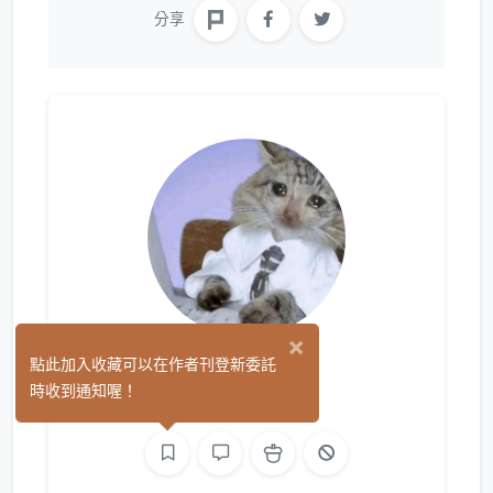
分享
×
阿游
點此加入收藏可以在作者刊登新委託
(0)
時收到通知喔！
文字