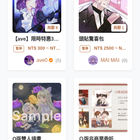
尚餘 9
尚餘 1
【ave】限時特惠300nt頭像
頭貼驚喜包
NT$ 300
~ NT$ 300
NT$ 2500
~ NT$ 5000
暫停
暫停
ave0
MAI MAI
(5)
(0)
Q版雙人插畫
Ｑ版非商業委託