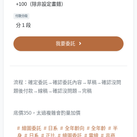
+100（除非設定畫錯）
付款分段
分 1 段
我要委託
流程：確定委託→確認委託內容→草稿→確認沒問
題後付款→線稿→確認沒問題→完稿
底價350，太過複雜會酌量加價
繪圖委託
日系
全年齡向
全年齡
半
身
日系
正比
繪圖委託
電繪
非商