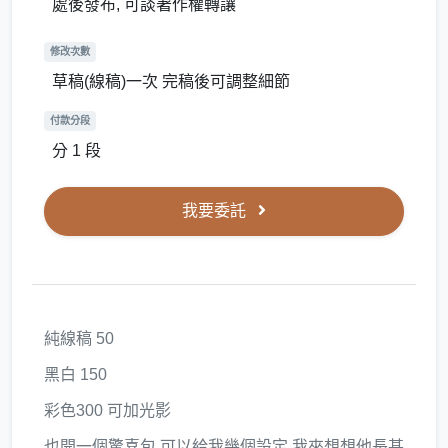
處後發布, 可談著作權轉讓
修改次數
草稿(線稿)一次 完稿後可調整細節
付款分段
分 1 段
我要委託
純線稿 50
黑白 150
彩色300 可加光影
也開一個驚喜包 可以給我幾個設定 我來想想他長甚