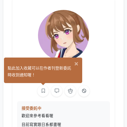
×
烏魚
點此加入收藏可以在作者刊登新委託
(0)
時收到通知喔！
繪圖
接受委託中
歡迎來參考看看喔
目前寫實跟日系都畫喔