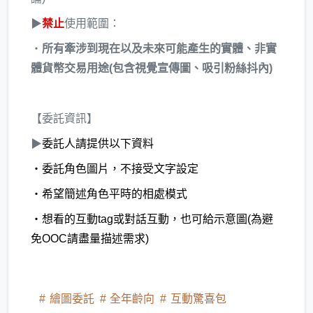
▶
禁止
使用範圍：
‧
所有牽涉到現在以及未來可能產生的實體、非實
體貨幣交易用途(包含視覺宣傳圖、吸引粉絲抖內)
【委託資訊】
▶
委託人請提供以下資料
・委託角色圖片，不接受文字設定
・希望簡述角色平時的相處模式
・想看的互動tag或對話互動，也可給示意圖(為避
免OOC請盡量描述需求)
繪圖委託
全年齡向
互動驚喜包