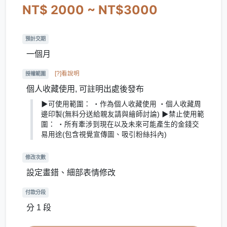
NT$ 2000 ~ NT$3000
預計交期
一個月
[?]看說明
授權範圍
個人收藏使用, 可註明出處後發布
▶可使用範圍： ‧作為個人收藏使用 ‧個人收藏周
邊印製(無料分送給親友請與繪師討論) ▶禁止使用範
圍： ‧所有牽涉到現在以及未來可能產生的金錢交
易用途(包含視覺宣傳圖、吸引粉絲抖內)
修改次數
設定畫錯、細部表情修改
付款分段
分 1 段