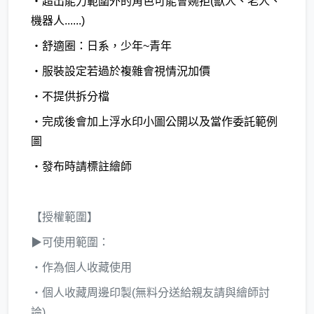
・超出能力範圍外的角色可能會婉拒(獸人、老人、
機器人......)
・舒適圈：日系，少年~青年
・服裝設定若過於複雜會視情況加價
・不提供拆分檔
・完成後會加上浮水印小圖公開以及當作委託範例
圖
・發布時請標註繪師
【授權範圍】
▶可使用範圍：
‧作為個人收藏使用
‧個人收藏周邊印製(無料分送給親友請與繪師討
論)