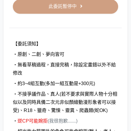
此委託暫停中
【委託須知】
・原創、二創、夢向皆可
・無看草稿過程，直接完稿，除設定畫錯以外不給
修改
・約3~4組互動(多加一組互動是+300元)
・不接爭議作品、真人(若不要求與實際人物十分相
似以及同時具備二次元非似顏繪動漫形象者可以接
受)、R18、獵奇、驚悚、靈異、爬蟲類(蛇OK)
・
逆CP可能婉拒
(我很抱歉.......)