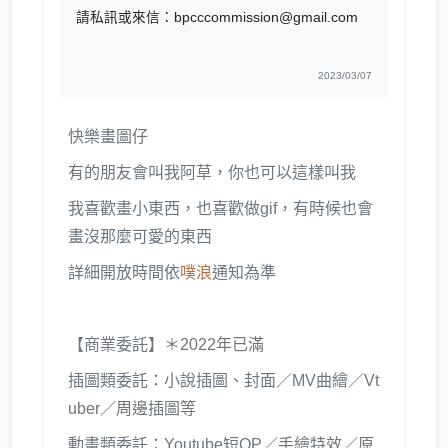
請私訊或來信：bpcccommission@gmail.com
2023/03/07
快樂畫圖仔
有的朋友會叫我阿草，你也可以這樣叫我
我喜歡畫小東西，也喜歡做gif，有時候也會
畫沒那麼可愛的東西
詳細開放時間依
噗浪
通知為準
【商業委託】＊2022年已滿
插圖類委託：小說插圖、封面／MV曲繪／Vt
uber／周邊插圖等
動畫類委託：Youtube短OP／手繪特效／原