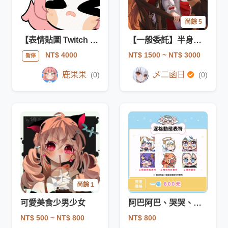
尚餘 5
【表情貼圖 Twitch emote】1.0貼圖套組
【一般委託】半身二次元角色
NT$ 1500
~ NT$ 3000
NT$ 4000
暫停
鹿果果
乄二函日
(0)
(0)
尚餘 1
可愛美食少男少女
阿巴阿巴、哭哭、拜託拜託動圖
NT$ 500
~ NT$ 800
NT$ 800