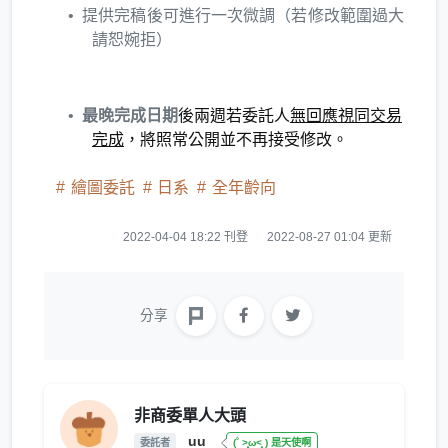
提供完稿後可進行一次微調（若修改範圍過大
請恕婉拒）
最晚完成日期
後兩週若委託人
無回應視同交易
完成
，將照常公開並不再接受修改。
繪圖委託
日系
全年齡向
2022-04-04 18:22 刊登
2022-08-27 01:04 更新
分享
非商委單人大頭
uu
委託者
(˚ ˃̣̣̥ω˂̣̣̥ ) 是天使啊