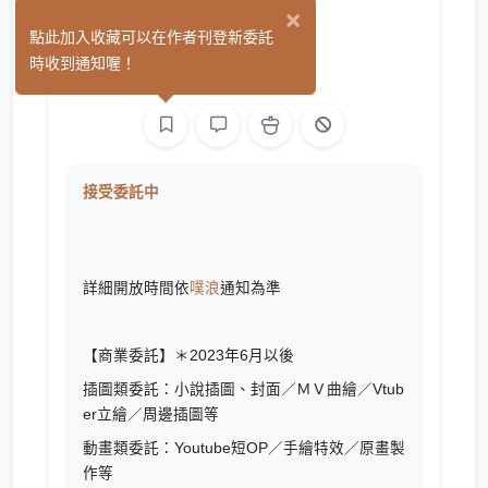
×
BPCC
點此加入收藏可以在作者刊登新委託
(14)
時收到通知喔！
繪圖
接受委託中
詳細開放時間依
噗浪
通知為準
【商業委託】＊2023年6月以後
插圖類委託：小說插圖、封面／ＭＶ曲繪／Vtub
er立繪／周邊插圖等
動畫類委託：Youtube短OP／手繪特效／原畫製
作等