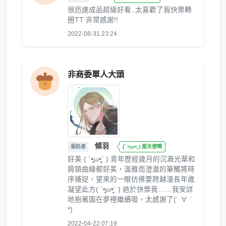
很迅速成品超級好看..太喜歡了我快樂轉
圈TT 非常感謝!!
2022-08-31 23:24
非商委單人大頭
傾羽
委託者
(˚ ˃̣̣̥ω˂̣̣̥ ) 是天使啊
好美 ( ´•̥̥̥ω•̥̥̥` ) 青年歷經歲月的沉澱光華和
肩頸曲線都好美，溫雅而澄澈的筆觸將時
序捕捉，望來的一眼彷彿要跨越漫長年歲
凝望此方( ´•̥̥̥ω•̥̥̥` ) 過於快樂我……我安詳
地抱著圖在夢裡繼續吸，太感謝了(´ ∀ `
*)
2022-04-22 07:19