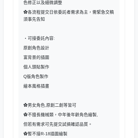
色修正以及細微調整
✿各流程提交日依委託者需求為主，需緊急交稿
須事先告知
・可接委託內容:
原創角色設計
富背景的插圖
個人頭貼製作
Q版角色製作
繪本風格插畫
✿男女角色,原創二創等皆可
✿不擅長機械類，中年後年齡角色繪製,
但若有需求可先提交試搞確認品質。
✿暫不接R-18插圖繪製