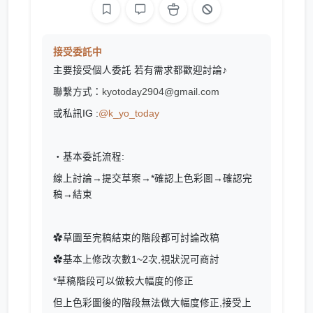
接受委託中
主要接受個人委託 若有需求都歡迎討論♪
聯繫方式：
kyotoday2904@gmail.com
或私訊IG :
@k_yo_today
・基本委託流程:
線上討論→提交草案→*確認上色彩圖→確認完
稿→結束
✿草圖至完稿結束的階段都可討論改稿
✿基本上修改次數1~2次,視狀況可商討
*草稿階段可以做較大幅度的修正
但上色彩圖後的階段無法做大幅度修正,接受上