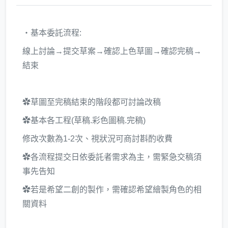
・基本委託流程:
線上討論→提交草案→確認上色草圖→確認完稿→
結束
✿草圖至完稿結束的階段都可討論改稿
✿基本各工程(草稿.彩色圖稿.完稿)
修改次數為1-2次、視狀況可商討斟酌收費
✿各流程提交日依委託者需求為主，需緊急交稿須
事先告知
✿若是希望二創的製作，需確認希望繪製角色的相
關資料