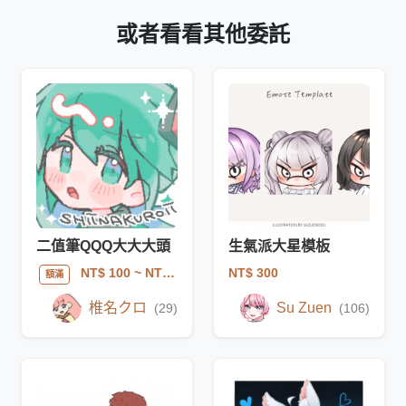
或者看看其他委託
二值筆QQQ大大大頭
生氣派大星模板
NT$ 300
NT$ 100
~ NT$ 999
額滿
椎名クロ
Su Zuen
(29)
(106)