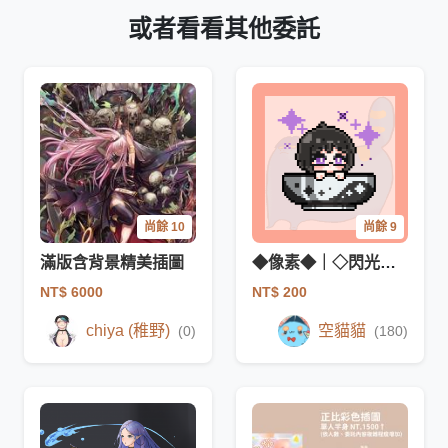
或者看看其他委託
尚餘 10
尚餘 9
滿版含背景精美插圖
◆像素◆｜◇閃光寶寶碗◇
NT$ 6000
NT$ 200
chiya (稚野)
空貓貓
(0)
(180)