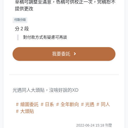
草稿可調整至滿意，色稿可供校正一次，完稿恕不
提供更改
付款分段
分 2 段
對付款方式有疑慮可再談
我要委託
光遇同人大頭貼，沒啥好說的XD
繪圖委託
日系
全年齡向
光遇
同人
大頭貼
2022-06-24 15:18 刊登