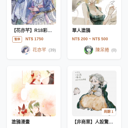
【花亦芊】R18彩色水彩氣氛插畫 單人雙人
單人塗鴉
NT$ 200
~ NT$ 500
NT$ 1750
暫停
花亦芊
陳呆捲
(39)
(0)
尚餘 1
塗鴉漫畫
【非商業】人設驚喜包