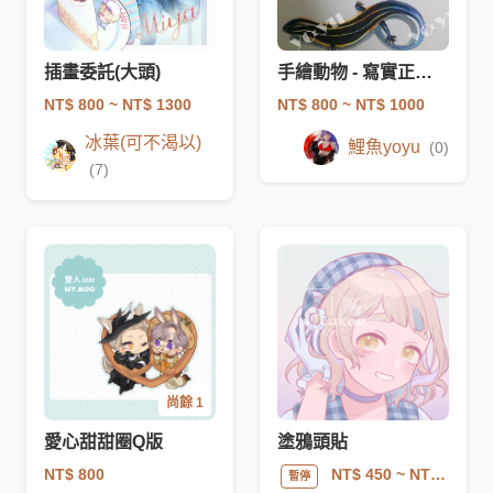
插畫委託(大頭)
手繪動物 - 寫實正比 / 精緻客製化
NT$ 800
~ NT$ 1300
NT$ 800
~ NT$ 1000
冰葉(可不渴以)
鯉魚yoyu
(0)
(7)
尚餘 1
愛心甜甜圈Q版
塗鴉頭貼
NT$ 800
NT$ 450
~ NT$ 550
暫停