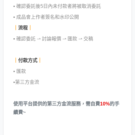
▪ 確認委託後5日內未付款者將被取消委託
▪ 成品會上作者簽名和水印公開
｜
流程
｜
▪ 確認委託
⇀ 討論報價 ⇀ 匯款 ⇀ 交稿
｜
付款方式
｜
▪ 匯款
▪第三方金流
使用平台提供的第三方金流服務，需自費
10%
的手
續費~