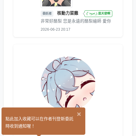
核動力菜雞
委託者
(˚ ˃̣̣̥ω˂̣̣̥ ) 是天使啊
非常好酪梨 您是永遠的酪梨繪師 愛你
2026-06-23 20:17
×
月魚
點此加入收藏可以在作者刊登新委託
(175)
時收到通知喔！
繪圖