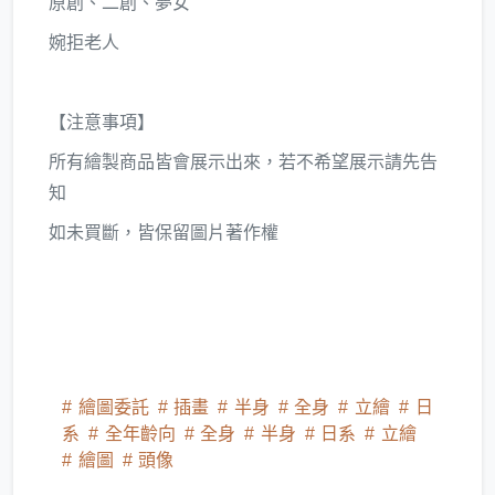
原創、二創、夢女
婉拒老人
【注意事項】
所有繪製商品皆會展示出來，若不希望展示請先告
知
如未買斷，皆保留圖片著作權
繪圖委託
插畫
半身
全身
立繪
日
系
全年齡向
全身
半身
日系
立繪
繪圖
頭像