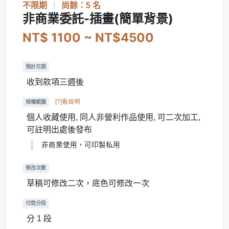
不限期
|
尚餘：5 名
非商業委託-插畫(簡單背景)
NT$ 1100 ~ NT$4500
預計交期
收到款項三週後
[?]看說明
授權範圍
個人收藏使用, 同人非營利作品使用, 可二次加工,
可註明出處後發布
非商業使用，可印製私用
修改次數
草稿可修改二次，底色可修改一次
付款分段
分 1 段