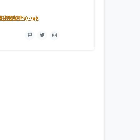
請我喝咖啡٩(•̤̀ᵕ•̤́๑)ᵎᵎ