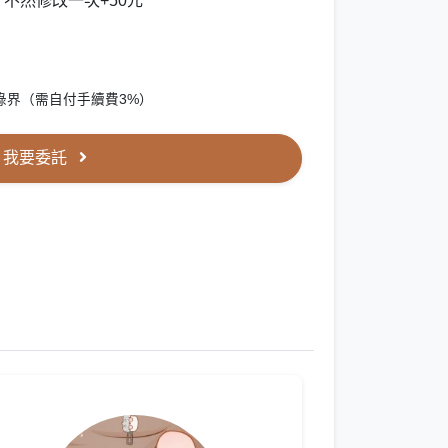
不然修改一次+50元
綠界（需自付手續費3%）
我要委託